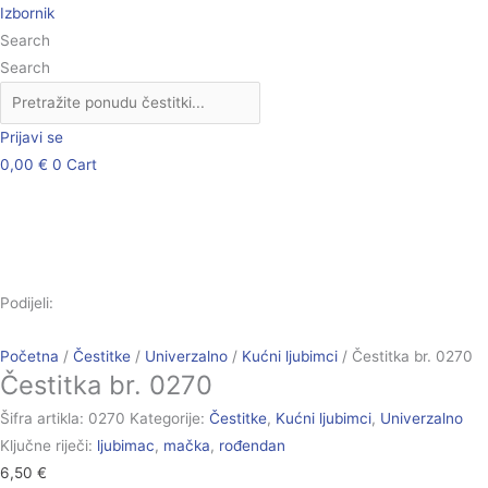
Skip
Čestitka
Izbornik
to
br.
Search
content
0270
Search
količina
Prijavi se
0,00
€
0
Cart
Podijeli:
Početna
/
Čestitke
/
Univerzalno
/
Kućni ljubimci
/ Čestitka br. 0270
Čestitka br. 0270
Šifra artikla:
0270
Kategorije:
Čestitke
,
Kućni ljubimci
,
Univerzalno
Ključne riječi:
ljubimac
,
mačka
,
rođendan
6,50
€