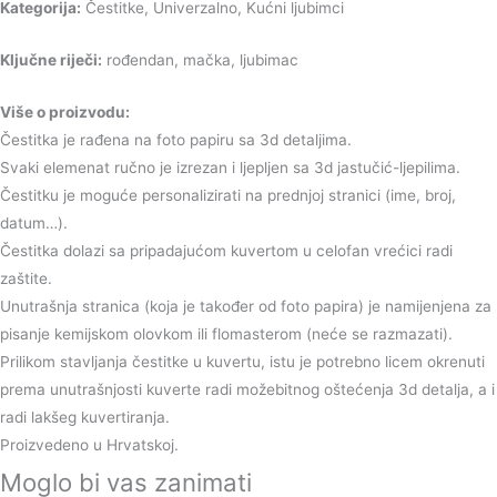
Kategorija:
Čestitke, Univerzalno, Kućni ljubimci
Ključne riječi:
rođendan, mačka, ljubimac
Više o proizvodu:
Čestitka je rađena na foto papiru sa 3d detaljima.
Svaki elemenat ručno je izrezan i ljepljen sa 3d jastučić-ljepilima.
Čestitku je moguće personalizirati na prednjoj stranici (ime, broj,
datum…).
Čestitka dolazi sa pripadajućom kuvertom u celofan vrećici radi
zaštite.
Unutrašnja stranica (koja je također od foto papira) je namijenjena za
pisanje kemijskom olovkom ili flomasterom (neće se razmazati).
Prilikom stavljanja čestitke u kuvertu, istu je potrebno licem okrenuti
prema unutrašnjosti kuverte radi možebitnog oštećenja 3d detalja, a i
radi lakšeg kuvertiranja.
Proizvedeno u Hrvatskoj.
Moglo bi vas zanimati