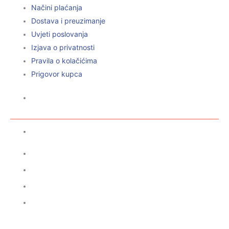
Načini plaćanja
Dostava i preuzimanje
Uvjeti poslovanja
Izjava o privatnosti
Pravila o kolačićima
Prigovor kupca
BEBE
Rođenje
Bebe Djevojčice
Bebe Dječaci
Bebe Blizanci
Bebe Univerzalno