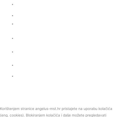
Sveta Potvrda
Djevojčice
Dječaci
Božić
Uskrs
Ostalo prigodno
OSTALI ASORTIMAN
Korištenjem stranice angelus-mst.hr pristajete na uporabu kolačića
(eng. cookies). Blokiranjem kolačića i dalje možete pregledavati