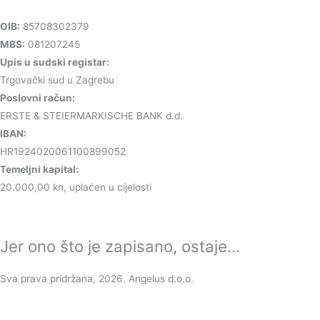
OIB:
85708302379
MBS:
081207245
Upis u sudski registar:
Trgovački sud u Zagrebu
Poslovni račun:
ERSTE & STEIERMARKISCHE BANK d.d.
IBAN:
HR1924020061100899052
Temeljni kapital:
20.000,00 kn, uplaćen u cijelosti
Jer ono što je zapisano, ostaje...
Sva prava pridržana, 2026. Angelus d.o.o.