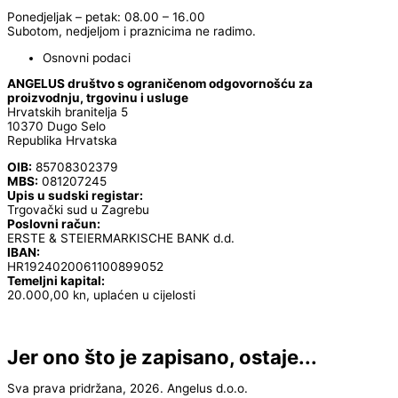
Ponedjeljak – petak: 08.00 – 16.00
Subotom, nedjeljom i praznicima ne radimo.
Osnovni podaci
ANGELUS društvo s ograničenom odgovornošću za
proizvodnju, trgovinu i usluge
Hrvatskih branitelja 5
10370 Dugo Selo
Republika Hrvatska
OIB:
85708302379
MBS:
081207245
Upis u sudski registar:
Trgovački sud u Zagrebu
Poslovni račun:
ERSTE & STEIERMARKISCHE BANK d.d.
IBAN:
HR1924020061100899052
Temeljni kapital:
20.000,00 kn, uplaćen u cijelosti
Jer ono što je zapisano, ostaje...
Sva prava pridržana, 2026. Angelus d.o.o.