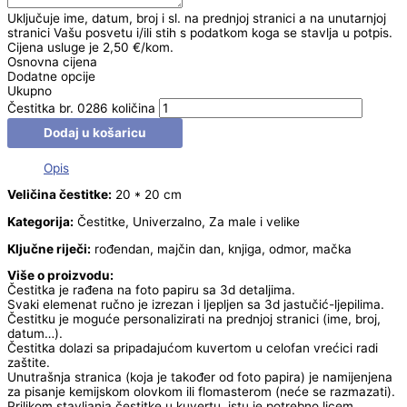
Uključuje ime, datum, broj i sl. na prednjoj stranici a na unutarnjoj
stranici Vašu posvetu i/ili stih s podatkom koga se stavlja u potpis.
Cijena usluge je 2,50 €/kom.
Osnovna cijena
Dodatne opcije
Ukupno
Čestitka br. 0286 količina
Dodaj u košaricu
Opis
Veličina čestitke:
20 * 20 cm
Kategorija:
Čestitke, Univerzalno, Za male i velike
Ključne riječi:
rođendan, majčin dan, knjiga, odmor, mačka
Više o proizvodu:
Čestitka je rađena na foto papiru sa 3d detaljima.
Svaki elemenat ručno je izrezan i ljepljen sa 3d jastučić-ljepilima.
Čestitku je moguće personalizirati na prednjoj stranici (ime, broj,
datum…).
Čestitka dolazi sa pripadajućom kuvertom u celofan vrećici radi
zaštite.
Unutrašnja stranica (koja je također od foto papira) je namijenjena
za pisanje kemijskom olovkom ili flomasterom (neće se razmazati).
Prilikom stavljanja čestitke u kuvertu, istu je potrebno licem