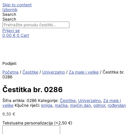
Skip to content
Izbornik
Search
Search
Prijavi se
0,00
€
0
Cart
Podijeli:
Početna
/
Čestitke
/
Univerzalno
/
Za male i velike
/ Čestitka br.
0286
Čestitka br. 0286
Šifra artikla:
0286
Kategorije:
Čestitke
,
Univerzalno
,
Za male i
velike
Ključne riječi:
knjiga
,
mačka
,
majčin dan
,
odmor
,
rođendan
6,50
€
Tekstualna personalizacija
(+2,50 €)