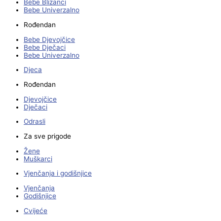
Bebe Blizanci
Bebe Univerzalno
Rođendan
Bebe Djevojčice
Bebe Dječaci
Bebe Univerzalno
Djeca
Rođendan
Djevojčice
Dječaci
Odrasli
Za sve prigode
Žene
Muškarci
Vjenčanja i godišnjice
Vjenčanja
Godišnjice
Cvijeće