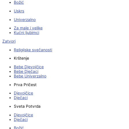
Božić
Uskrs
Univerzalno
Za male i velike
Kućni ljubimci
Zatvori
Religijske svečanosti
Krštenje
Bebe Djevojčice
Bebe Dječaci
Bebe Univerzalno
Prva Pričest
Djevojčice
Dječaci
Sveta Potvrda
Djevojčice
Dječaci
Božić