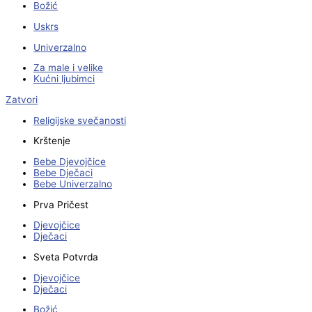
Božić
Uskrs
Univerzalno
Za male i velike
Kućni ljubimci
Zatvori
Religijske svečanosti
Krštenje
Bebe Djevojčice
Bebe Dječaci
Bebe Univerzalno
Prva Pričest
Djevojčice
Dječaci
Sveta Potvrda
Djevojčice
Dječaci
Božić