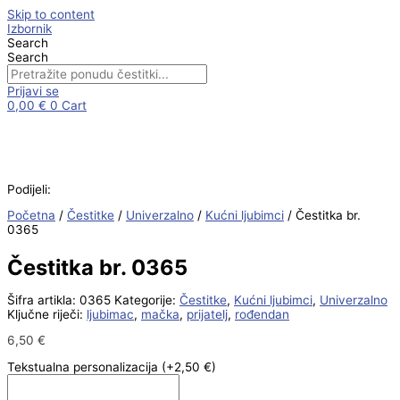
Skip to content
Izbornik
Search
Search
Prijavi se
0,00
€
0
Cart
Podijeli:
Početna
/
Čestitke
/
Univerzalno
/
Kućni ljubimci
/ Čestitka br.
0365
Čestitka br. 0365
Šifra artikla:
0365
Kategorije:
Čestitke
,
Kućni ljubimci
,
Univerzalno
Ključne riječi:
ljubimac
,
mačka
,
prijatelj
,
rođendan
6,50
€
Tekstualna personalizacija
(+2,50 €)