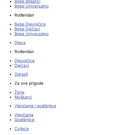
Bebe Blizanci
Bebe Univerzalno
Rođendan
Bebe Djevojčice
Bebe Dječaci
Bebe Univerzalno
Djeca
Rođendan
Djevojčice
Dječaci
Odrasli
Za sve prigode
Žene
Muškarci
Vjenčanja i godišnjice
Vjenčanja
Godišnjice
Cvijeće