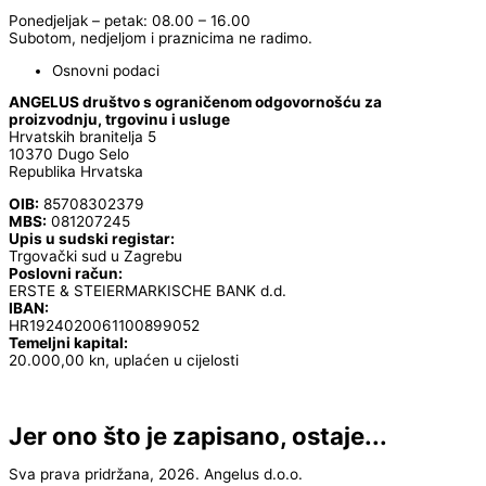
Ponedjeljak – petak: 08.00 – 16.00
Subotom, nedjeljom i praznicima ne radimo.
Osnovni podaci
ANGELUS društvo s ograničenom odgovornošću za
proizvodnju, trgovinu i usluge
Hrvatskih branitelja 5
10370 Dugo Selo
Republika Hrvatska
OIB:
85708302379
MBS:
081207245
Upis u sudski registar:
Trgovački sud u Zagrebu
Poslovni račun:
ERSTE & STEIERMARKISCHE BANK d.d.
IBAN:
HR1924020061100899052
Temeljni kapital:
20.000,00 kn, uplaćen u cijelosti
Jer ono što je zapisano, ostaje...
Sva prava pridržana, 2026. Angelus d.o.o.