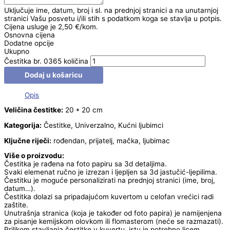
Uključuje ime, datum, broj i sl. na prednjoj stranici a na unutarnjoj
stranici Vašu posvetu i/ili stih s podatkom koga se stavlja u potpis.
Cijena usluge je 2,50 €/kom.
Osnovna cijena
Dodatne opcije
Ukupno
Čestitka br. 0365 količina
Dodaj u košaricu
Opis
Veličina čestitke:
20 * 20 cm
Kategorija:
Čestitke, Univerzalno, Kućni ljubimci
Ključne riječi:
rođendan, prijatelj, mačka, ljubimac
Više o proizvodu:
Čestitka je rađena na foto papiru sa 3d detaljima.
Svaki elemenat ručno je izrezan i ljepljen sa 3d jastučić-ljepilima.
Čestitku je moguće personalizirati na prednjoj stranici (ime, broj,
datum…).
Čestitka dolazi sa pripadajućom kuvertom u celofan vrećici radi
zaštite.
Unutrašnja stranica (koja je također od foto papira) je namijenjena
za pisanje kemijskom olovkom ili flomasterom (neće se razmazati).
Prilikom stavljanja čestitke u kuvertu, istu je potrebno licem