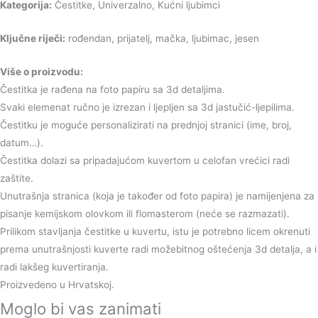
Kategorija:
Čestitke, Univerzalno, Kućni ljubimci
Ključne riječi:
rođendan, prijatelj, mačka, ljubimac, jesen
Više o proizvodu:
Čestitka je rađena na foto papiru sa 3d detaljima.
Svaki elemenat ručno je izrezan i ljepljen sa 3d jastučić-ljepilima.
Čestitku je moguće personalizirati na prednjoj stranici (ime, broj,
datum…).
Čestitka dolazi sa pripadajućom kuvertom u celofan vrećici radi
zaštite.
Unutrašnja stranica (koja je također od foto papira) je namijenjena za
pisanje kemijskom olovkom ili flomasterom (neće se razmazati).
Prilikom stavljanja čestitke u kuvertu, istu je potrebno licem okrenuti
prema unutrašnjosti kuverte radi možebitnog oštećenja 3d detalja, a i
radi lakšeg kuvertiranja.
Proizvedeno u Hrvatskoj.
Moglo bi vas zanimati