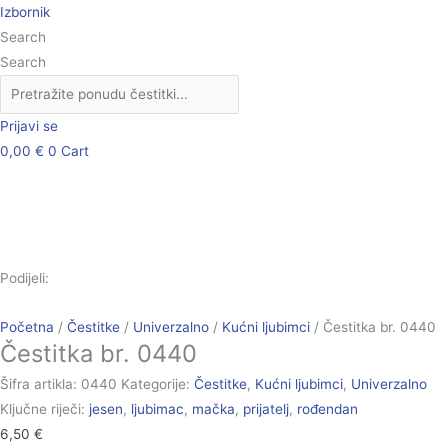
Skip
Čestitka
Izbornik
to
br.
Search
content
0440
Search
količina
Prijavi se
0,00
€
0
Cart
Podijeli:
Početna
/
Čestitke
/
Univerzalno
/
Kućni ljubimci
/ Čestitka br. 0440
Čestitka br. 0440
Šifra artikla:
0440
Kategorije:
Čestitke
,
Kućni ljubimci
,
Univerzalno
Ključne riječi:
jesen
,
ljubimac
,
mačka
,
prijatelj
,
rođendan
6,50
€