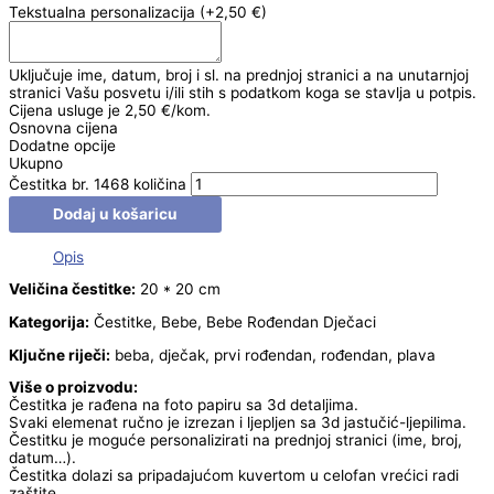
Tekstualna personalizacija
(+2,50 €)
Uključuje ime, datum, broj i sl. na prednjoj stranici a na unutarnjoj
stranici Vašu posvetu i/ili stih s podatkom koga se stavlja u potpis.
Cijena usluge je 2,50 €/kom.
Osnovna cijena
Dodatne opcije
Ukupno
Čestitka br. 1468 količina
Dodaj u košaricu
Opis
Veličina čestitke:
20 * 20 cm
Kategorija:
Čestitke, Bebe, Bebe Rođendan Dječaci
Ključne riječi:
beba, dječak, prvi rođendan, rođendan, plava
Više o proizvodu:
Čestitka je rađena na foto papiru sa 3d detaljima.
Svaki elemenat ručno je izrezan i ljepljen sa 3d jastučić-ljepilima.
Čestitku je moguće personalizirati na prednjoj stranici (ime, broj,
datum…).
Čestitka dolazi sa pripadajućom kuvertom u celofan vrećici radi
zaštite.