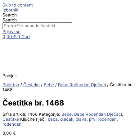
Skip to content
Izbornik
Search
Search
Prijavi se
0,00
€
0
Cart
Podijeli:
Početna
/
Čestitke
/
Bebe
/
Bebe Rođendan Dječaci
/ Čestitka br.
1468
Čestitka br. 1468
Šifra artikla:
1468
Kategorije:
Bebe
,
Bebe Rođendan Dječaci
,
Čestitke
Ključne riječi:
beba
,
dječak
,
plava
,
prvi rođendan
,
rođendan
8,00
€