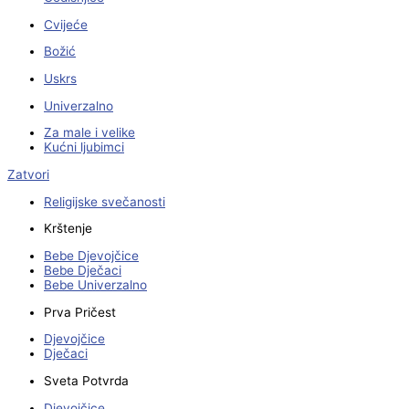
Cvijeće
Božić
Uskrs
Univerzalno
Za male i velike
Kućni ljubimci
Zatvori
Religijske svečanosti
Krštenje
Bebe Djevojčice
Bebe Dječaci
Bebe Univerzalno
Prva Pričest
Djevojčice
Dječaci
Sveta Potvrda
Djevojčice