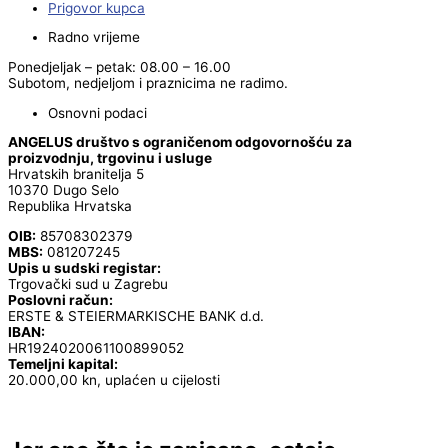
Prigovor kupca
Radno vrijeme
Ponedjeljak – petak: 08.00 – 16.00
Subotom, nedjeljom i praznicima ne radimo.
Osnovni podaci
ANGELUS društvo s ograničenom odgovornošću za
proizvodnju, trgovinu i usluge
Hrvatskih branitelja 5
10370 Dugo Selo
Republika Hrvatska
OIB:
85708302379
MBS:
081207245
Upis u sudski registar:
Trgovački sud u Zagrebu
Poslovni račun:
ERSTE & STEIERMARKISCHE BANK d.d.
IBAN:
HR1924020061100899052
Temeljni kapital:
20.000,00 kn, uplaćen u cijelosti