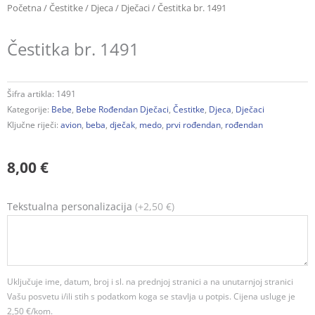
Početna
/
Čestitke
/
Djeca
/
Dječaci
/ Čestitka br. 1491
Čestitka br. 1491
Šifra artikla:
1491
Kategorije:
Bebe
,
Bebe Rođendan Dječaci
,
Čestitke
,
Djeca
,
Dječaci
Ključne riječi:
avion
,
beba
,
dječak
,
medo
,
prvi rođendan
,
rođendan
8,00
€
Čestitka
Tekstualna personalizacija
(+2,50 €)
br.
1491
količina
Uključuje ime, datum, broj i sl. na prednjoj stranici a na unutarnjoj stranici
Vašu posvetu i/ili stih s podatkom koga se stavlja u potpis. Cijena usluge je
2,50 €/kom.