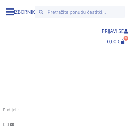
Skip
Search
Search
to
IZBORNIK
content
PRIJAVI SE
0
Cart
0,00
€
Podijeli: