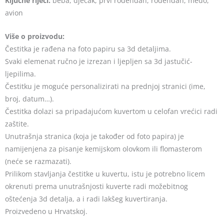
Ključne riječi:
beba, dječak, prvi rođendan, rođendan, medo,
avion
Više o proizvodu:
Čestitka je rađena na foto papiru sa 3d detaljima.
Svaki elemenat ručno je izrezan i ljepljen sa 3d jastučić-
ljepilima.
Čestitku je moguće personalizirati na prednjoj stranici (ime,
broj, datum…).
Čestitka dolazi sa pripadajućom kuvertom u celofan vrećici radi
zaštite.
Unutrašnja stranica (koja je također od foto papira) je
namijenjena za pisanje kemijskom olovkom ili flomasterom
(neće se razmazati).
Prilikom stavljanja čestitke u kuvertu, istu je potrebno licem
okrenuti prema unutrašnjosti kuverte radi možebitnog
oštećenja 3d detalja, a i radi lakšeg kuvertiranja.
Proizvedeno u Hrvatskoj.