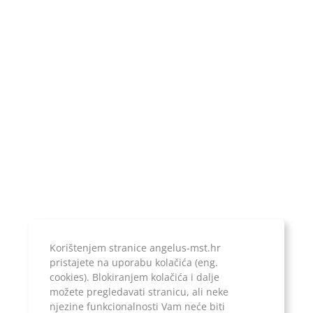
Poslovni račun:
ERSTE & STEIERMARKISCHE BANK d.d.
IBAN:
HR1924020061100899052
Temeljni kapital:
20.000,00 kn, uplaćen u cijelosti
Jer ono što je zapisano, ostaje...
Korištenjem stranice angelus-mst.hr
pristajete na uporabu kolačića (eng.
cookies). Blokiranjem kolačića i dalje
možete pregledavati stranicu, ali neke
njezine funkcionalnosti Vam neće biti