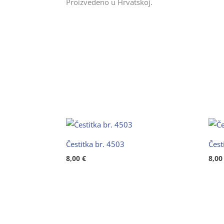
Proizvedeno u Hrvatskoj.
Čestitka br. 4503
Čest
8,00
€
8,0