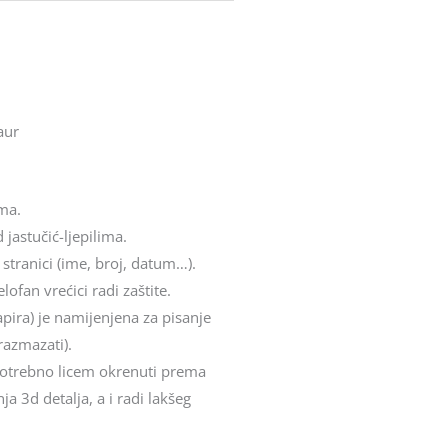
aur
ima.
 jastučić-ljepilima.
 stranici (ime, broj, datum…).
ofan vrećici radi zaštite.
apira) je namijenjena za pisanje
razmazati).
e potrebno licem okrenuti prema
a 3d detalja, a i radi lakšeg