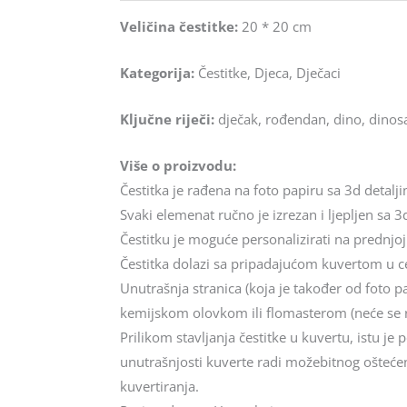
Veličina čestitke:
20 * 20 cm
Kategorija:
Čestitke, Djeca, Dječaci
Ključne riječi:
dječak, rođendan, dino, dinos
Više o proizvodu:
Čestitka je rađena na foto papiru sa 3d detalj
Svaki elemenat ručno je izrezan i ljepljen sa 3d
Čestitku je moguće personalizirati na prednjoj
Čestitka dolazi sa pripadajućom kuvertom u cel
Unutrašnja stranica (koja je također od foto p
kemijskom olovkom ili flomasterom (neće se 
Prilikom stavljanja čestitke u kuvertu, istu j
unutrašnjosti kuverte radi možebitnog oštećenj
kuvertiranja.