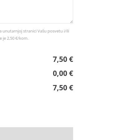
a unutarnjoj stranici Vašu posvetu i/ili
e je 2,50 €/kom.
7,50 €
0,00 €
7,50 €