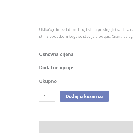
br.
2552
količina
Uključuje ime, datum, broj i sl. na prednjoj stranici a n
stih s podatkom koga se stavlja u potpis. Cijena uslug
Osnovna cijena
Dodatne opcije
Ukupno
Dodaj u košaricu
Opis