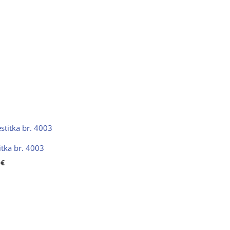
itka br. 4003
0
€