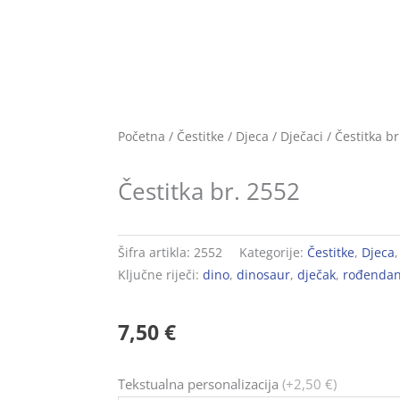
Početna
/
Čestitke
/
Djeca
/
Dječaci
/ Čestitka br
Čestitka br. 2552
Šifra artikla:
2552
Kategorije:
Čestitke
,
Djeca
Ključne riječi:
dino
,
dinosaur
,
dječak
,
rođenda
7,50
€
Čestitka
Tekstualna personalizacija
(+2,50 €)