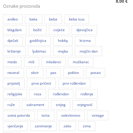
8,00
€
Oznake proizvoda
anđeo
baka
beba
beba isus
blagdani
božić
cvijeće
djevojčica
dječak
godišnjica
hobby
krizma
krštenje
ljubimac
majka
majčin dan
medo
miš
mladenci
muškarac
neutral
okvir
pas
poklon
posao
prijatelj
prva pričest
prvi rođendan
religijske
roza
rođendan
rođenje
ruže
sakrament
snijeg
snjegović
sveta potvrda
torta
valentinovo
vintage
vjenčanje
zanimanje
zeko
zima