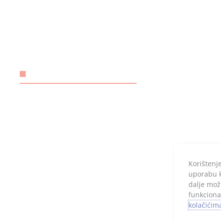
Uvjeti poslovanja
Poslovni 
Izjava o privatnosti
ERSTE & 
d.d.
Pravila o kolačićima
IBAN:
Prigovor kupca
HR192402
Temeljni 
RADNO VRIJEME
20.000,00 
Ponedjeljak – petak: 08.00 – 16.00
Subotom, nedjeljom i praznicima
ne radimo.
Korištenj
uporabu ko
dalje mož
funkciona
kolačićim