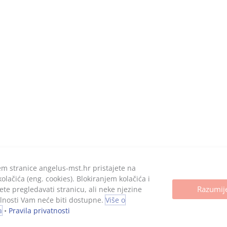
račun:
STEIERMARKISCHE BANK
0061100899052
kapital:
kn, uplaćen u cijelosti
em stranice angelus-mst.hr pristajete na
lačića (eng. cookies). Blokiranjem kolačića i
Sva prava pridržana, 2026. Angelus d.o.o.
Razumi
ete pregledavati stranicu, ali neke njezine
lnosti Vam neće biti dostupne.
Više o
a
•
Pravila privatnosti