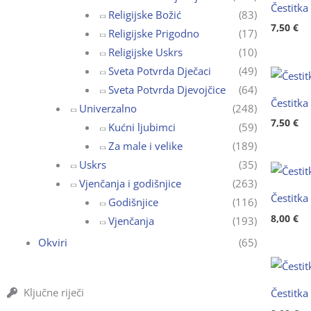
Čestitka
Religijske Božić
(83)
7,50
€
Religijske Prigodno
(17)
Religijske Uskrs
(10)
Sveta Potvrda Dječaci
(49)
Sveta Potvrda Djevojčice
(64)
Čestitka
Univerzalno
(248)
7,50
€
Kućni ljubimci
(59)
Za male i velike
(189)
Uskrs
(35)
Vjenčanja i godišnjice
(263)
Čestitka
Godišnjice
(116)
8,00
€
Vjenčanja
(193)
Okviri
(65)
Ključne riječi
Čestitka