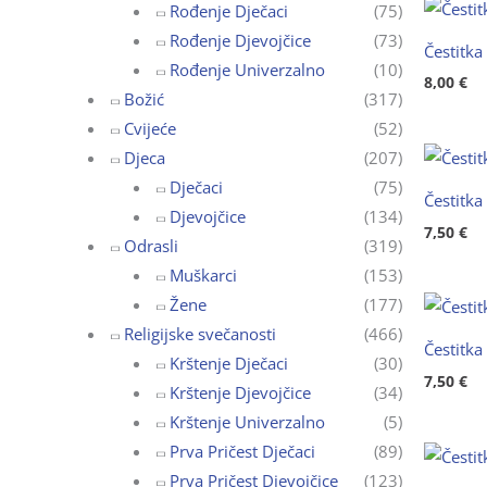
Rođenje Dječaci
(75)
Rođenje Djevojčice
(73)
Čestitka
Rođenje Univerzalno
(10)
8,00
€
Božić
(317)
Cvijeće
(52)
Djeca
(207)
Dječaci
(75)
Čestitka
Djevojčice
(134)
7,50
€
Odrasli
(319)
Muškarci
(153)
Žene
(177)
Religijske svečanosti
(466)
Čestitka
Krštenje Dječaci
(30)
7,50
€
Krštenje Djevojčice
(34)
Krštenje Univerzalno
(5)
Prva Pričest Dječaci
(89)
Prva Pričest Djevojčice
(123)