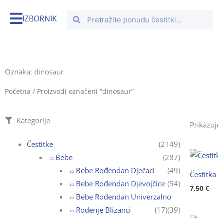
Skip
Search
Search
IZBORNIK
to
content
Oznaka: dinosaur
Početna
/ Proizvodi označeni “dinosaur”
Kategorije
Prikazuj
Čestitke
(2149)
Bebe
(287)
Bebe Rođendan Dječaci
(49)
Čestitka
Bebe Rođendan Djevojčice
(54)
7,50
€
Bebe Rođendan Univerzalno
Rođenje Blizanci
(17)
(39)