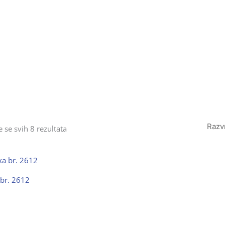
Poredano
po
e se svih 8 rezultata
popularnosti
 br. 2612