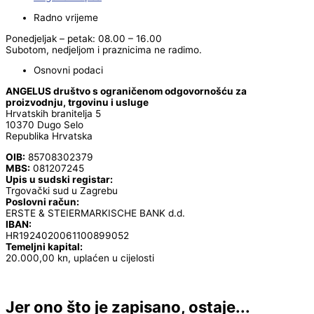
Radno vrijeme
Ponedjeljak – petak: 08.00 – 16.00
Subotom, nedjeljom i praznicima ne radimo.
Osnovni podaci
ANGELUS društvo s ograničenom odgovornošću za
proizvodnju, trgovinu i usluge
Hrvatskih branitelja 5
10370 Dugo Selo
Republika Hrvatska
OIB:
85708302379
MBS:
081207245
Upis u sudski registar:
Trgovački sud u Zagrebu
Poslovni račun:
ERSTE & STEIERMARKISCHE BANK d.d.
IBAN:
HR1924020061100899052
Temeljni kapital:
20.000,00 kn, uplaćen u cijelosti
Jer ono što je zapisano, ostaje...