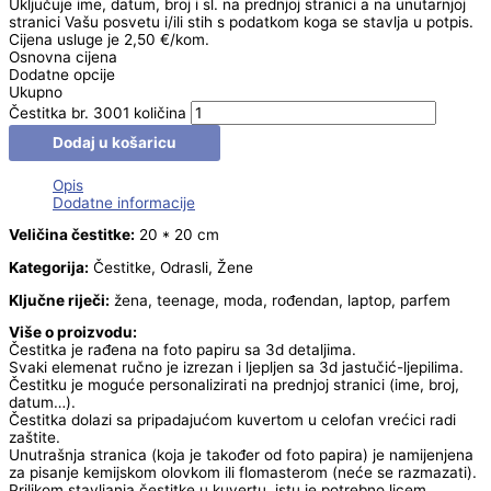
Uključuje ime, datum, broj i sl. na prednjoj stranici a na unutarnjoj
stranici Vašu posvetu i/ili stih s podatkom koga se stavlja u potpis.
Cijena usluge je 2,50 €/kom.
Osnovna cijena
Dodatne opcije
Ukupno
Čestitka br. 3001 količina
Dodaj u košaricu
Opis
Dodatne informacije
Veličina čestitke:
20 * 20 cm
Kategorija:
Čestitke, Odrasli, Žene
Ključne riječi:
žena, teenage, moda, rođendan, laptop, parfem
Više o proizvodu:
Čestitka je rađena na foto papiru sa 3d detaljima.
Svaki elemenat ručno je izrezan i ljepljen sa 3d jastučić-ljepilima.
Čestitku je moguće personalizirati na prednjoj stranici (ime, broj,
datum…).
Čestitka dolazi sa pripadajućom kuvertom u celofan vrećici radi
zaštite.
Unutrašnja stranica (koja je također od foto papira) je namijenjena
za pisanje kemijskom olovkom ili flomasterom (neće se razmazati).
Prilikom stavljanja čestitke u kuvertu, istu je potrebno licem