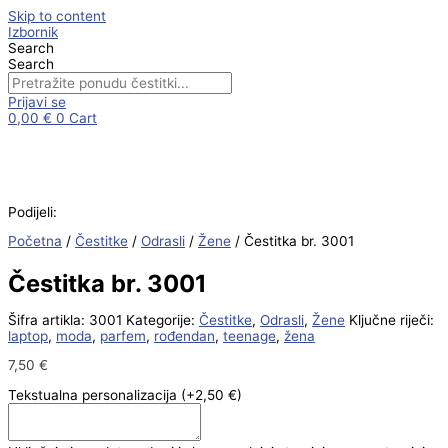
Skip to content
Izbornik
Search
Search
Prijavi se
0,00
€
0
Cart
Podijeli:
Početna
/
Čestitke
/
Odrasli
/
Žene
/ Čestitka br. 3001
Čestitka br. 3001
Šifra artikla:
3001
Kategorije:
Čestitke
,
Odrasli
,
Žene
Ključne riječi:
laptop
,
moda
,
parfem
,
rođendan
,
teenage
,
žena
7,50
€
Tekstualna personalizacija
(+2,50 €)