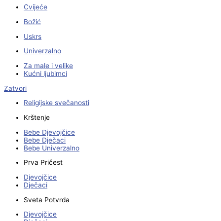
Cvijeće
Božić
Uskrs
Univerzalno
Za male i velike
Kućni ljubimci
Zatvori
Religijske svečanosti
Krštenje
Bebe Djevojčice
Bebe Dječaci
Bebe Univerzalno
Prva Pričest
Djevojčice
Dječaci
Sveta Potvrda
Djevojčice