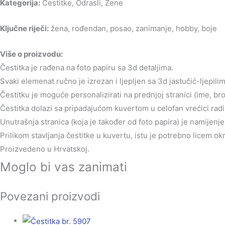
Kategorija:
Čestitke, Odrasli, Žene
Ključne riječi:
žena, rođendan, posao, zanimanje, hobby, boje
Više o proizvodu:
Čestitka je rađena na foto papiru sa 3d detaljima.
Svaki elemenat ručno je izrezan i ljepljen sa 3d jastučić-ljepilim
Čestitku je moguće personalizirati na prednjoj stranici (ime, br
Čestitka dolazi sa pripadajućom kuvertom u celofan vrećici radi 
Unutrašnja stranica (koja je također od foto papira) je namijen
Prilikom stavljanja čestitke u kuvertu, istu je potrebno licem o
Proizvedeno u Hrvatskoj.
Moglo bi vas zanimati
Povezani proizvodi