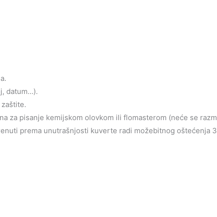
a.
oj, datum…).
zaštite.
jena za pisanje kemijskom olovkom ili flomasterom (neće se razm
krenuti prema unutrašnjosti kuverte radi možebitnog oštećenja 3d 