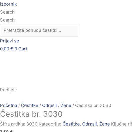
Skip
Čestitka
Izbornik
to
br.
Search
content
3030
Search
količina
Prijavi se
0,00
€
0
Cart
Podijeli:
Početna
/
Čestitke
/
Odrasli
/
Žene
/ Čestitka br. 3030
Čestitka br. 3030
Šifra artikla:
3030
Kategorije:
Čestitke
,
Odrasli
,
Žene
Ključne rij
7,50
€