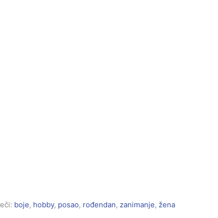
eči:
boje
,
hobby
,
posao
,
rođendan
,
zanimanje
,
žena