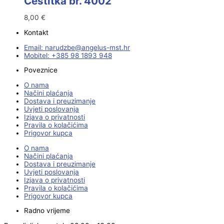
Čestitka br. 4002
8,00
€
Kontakt
Email:
@ebzduran
rh.tsm-sulegna
Mobitel: +385 98 1893 948
Poveznice
O nama
Načini plaćanja
Dostava i preuzimanje
Uvjeti poslovanja
Izjava o privatnosti
Pravila o kolačićima
Prigovor kupca
O nama
Načini plaćanja
Dostava i preuzimanje
Uvjeti poslovanja
Izjava o privatnosti
Pravila o kolačićima
Prigovor kupca
Radno vrijeme