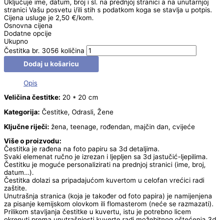
Uključuje ime, datum, broj i sl. na prednjoj stranici a na unutarnjoj
stranici Vašu posvetu i/ili stih s podatkom koga se stavlja u potpis.
Cijena usluge je 2,50 €/kom.
Osnovna cijena
Dodatne opcije
Ukupno
Čestitka br. 3056 količina
Dodaj u košaricu
Opis
Veličina čestitke:
20 * 20 cm
Kategorija:
Čestitke, Odrasli, Žene
Ključne riječi:
žena, teenage, rođendan, majčin dan, cvijeće
Više o proizvodu:
Čestitka je rađena na foto papiru sa 3d detaljima.
Svaki elemenat ručno je izrezan i ljepljen sa 3d jastučić-ljepilima.
Čestitku je moguće personalizirati na prednjoj stranici (ime, broj,
datum…).
Čestitka dolazi sa pripadajućom kuvertom u celofan vrećici radi
zaštite.
Unutrašnja stranica (koja je također od foto papira) je namijenjena
za pisanje kemijskom olovkom ili flomasterom (neće se razmazati).
Prilikom stavljanja čestitke u kuvertu, istu je potrebno licem
okrenuti prema unutrašnjosti kuverte radi možebitnog oštećenja 3d