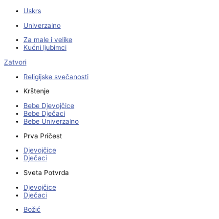
Uskrs
Univerzalno
Za male i velike
Kućni ljubimci
Zatvori
Religijske svečanosti
Krštenje
Bebe Djevojčice
Bebe Dječaci
Bebe Univerzalno
Prva Pričest
Djevojčice
Dječaci
Sveta Potvrda
Djevojčice
Dječaci
Božić