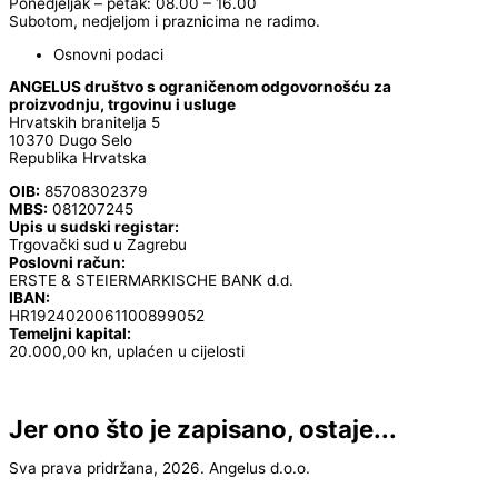
Ponedjeljak – petak: 08.00 – 16.00
Subotom, nedjeljom i praznicima ne radimo.
Osnovni podaci
ANGELUS društvo s ograničenom odgovornošću za
proizvodnju, trgovinu i usluge
Hrvatskih branitelja 5
10370 Dugo Selo
Republika Hrvatska
OIB:
85708302379
MBS:
081207245
Upis u sudski registar:
Trgovački sud u Zagrebu
Poslovni račun:
ERSTE & STEIERMARKISCHE BANK d.d.
IBAN:
HR1924020061100899052
Temeljni kapital:
20.000,00 kn, uplaćen u cijelosti
Jer ono što je zapisano, ostaje...
Sva prava pridržana, 2026. Angelus d.o.o.