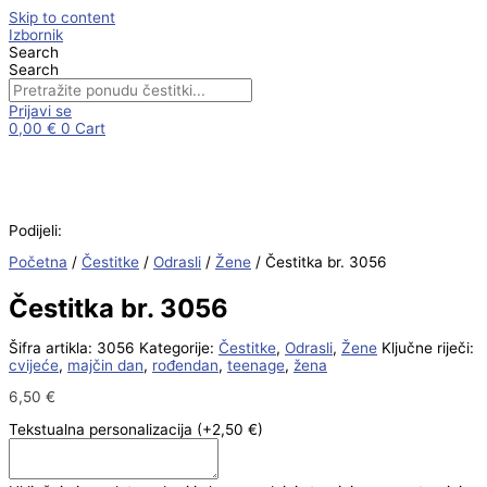
Skip to content
Izbornik
Search
Search
Prijavi se
0,00
€
0
Cart
Podijeli:
Početna
/
Čestitke
/
Odrasli
/
Žene
/ Čestitka br. 3056
Čestitka br. 3056
Šifra artikla:
3056
Kategorije:
Čestitke
,
Odrasli
,
Žene
Ključne riječi:
cvijeće
,
majčin dan
,
rođendan
,
teenage
,
žena
6,50
€
Tekstualna personalizacija
(+2,50 €)