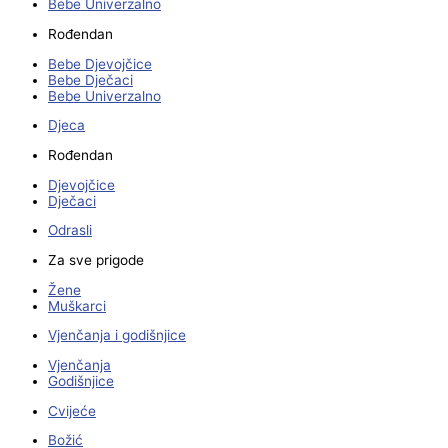
Bebe Univerzalno
Rođendan
Bebe Djevojčice
Bebe Dječaci
Bebe Univerzalno
Djeca
Rođendan
Djevojčice
Dječaci
Odrasli
Za sve prigode
Žene
Muškarci
Vjenčanja i godišnjice
Vjenčanja
Godišnjice
Cvijeće
Božić