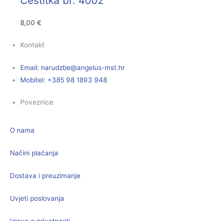
Čestitka br. 4002
8,00
€
Kontakt
Email:
@ebzduran
rh.tsm-sulegna
Mobitel: +385 98 1893 948
Poveznice
O nama
Načini plaćanja
Dostava i preuzimanje
Uvjeti poslovanja
Izjava o privatnosti