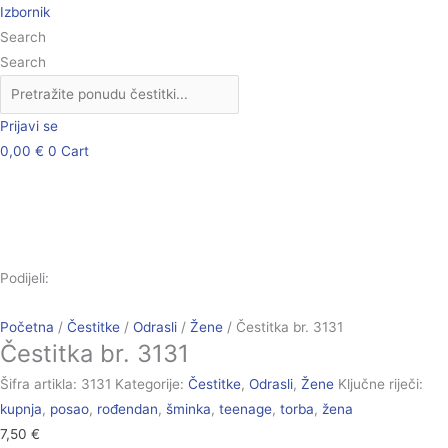
Skip
Čestitka
Izbornik
to
br.
Search
content
3131
Search
količina
Prijavi se
0,00
€
0
Cart
Podijeli:
Početna
/
Čestitke
/
Odrasli
/
Žene
/ Čestitka br. 3131
Čestitka br. 3131
Šifra artikla:
3131
Kategorije:
Čestitke
,
Odrasli
,
Žene
Ključne riječi:
kupnja
,
posao
,
rođendan
,
šminka
,
teenage
,
torba
,
žena
7,50
€