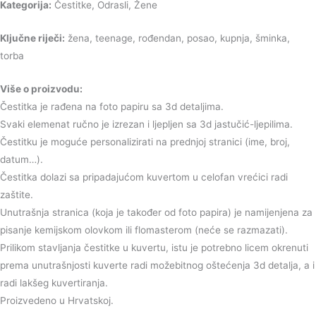
Kategorija:
Čestitke, Odrasli, Žene
Ključne riječi:
žena, teenage, rođendan, posao, kupnja, šminka,
torba
Više o proizvodu:
Čestitka je rađena na foto papiru sa 3d detaljima.
Svaki elemenat ručno je izrezan i ljepljen sa 3d jastučić-ljepilima.
Čestitku je moguće personalizirati na prednjoj stranici (ime, broj,
datum…).
Čestitka dolazi sa pripadajućom kuvertom u celofan vrećici radi
zaštite.
Unutrašnja stranica (koja je također od foto papira) je namijenjena za
pisanje kemijskom olovkom ili flomasterom (neće se razmazati).
Prilikom stavljanja čestitke u kuvertu, istu je potrebno licem okrenuti
prema unutrašnjosti kuverte radi možebitnog oštećenja 3d detalja, a i
radi lakšeg kuvertiranja.
Proizvedeno u Hrvatskoj.