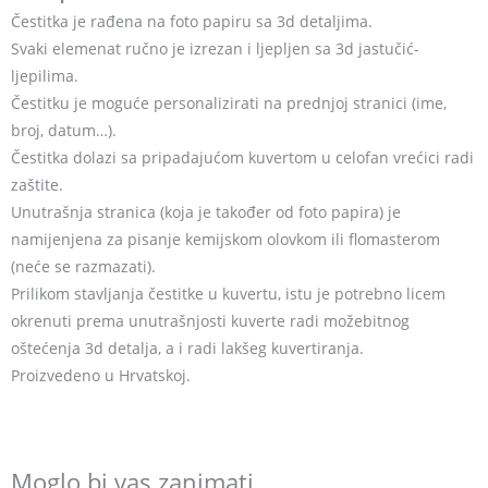
Čestitka je rađena na foto papiru sa 3d detaljima.
Svaki elemenat ručno je izrezan i ljepljen sa 3d jastučić-
ljepilima.
Čestitku je moguće personalizirati na prednjoj stranici (ime,
broj, datum…).
Čestitka dolazi sa pripadajućom kuvertom u celofan vrećici radi
zaštite.
Unutrašnja stranica (koja je također od foto papira) je
namijenjena za pisanje kemijskom olovkom ili flomasterom
(neće se razmazati).
Prilikom stavljanja čestitke u kuvertu, istu je potrebno licem
okrenuti prema unutrašnjosti kuverte radi možebitnog
oštećenja 3d detalja, a i radi lakšeg kuvertiranja.
Proizvedeno u Hrvatskoj.
Moglo bi vas zanimati