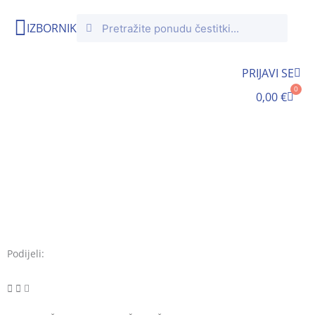
Skip
Search
Search
to
IZBORNIK
content
PRIJAVI SE
0
Cart
0,00
€
Podijeli: