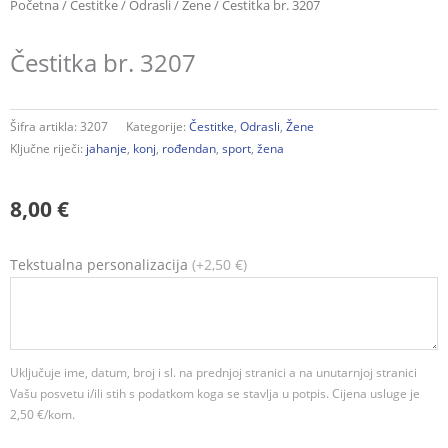
Početna
/
Čestitke
/
Odrasli
/
Žene
/ Čestitka br. 3207
Čestitka br. 3207
Šifra artikla:
3207
Kategorije:
Čestitke
,
Odrasli
,
Žene
Ključne riječi:
jahanje
,
konj
,
rođendan
,
sport
,
žena
8,00
€
Čestitka
Tekstualna personalizacija
(+2,50 €)
br.
3207
količina
Uključuje ime, datum, broj i sl. na prednjoj stranici a na unutarnjoj stranici
Vašu posvetu i/ili stih s podatkom koga se stavlja u potpis. Cijena usluge je
2,50 €/kom.