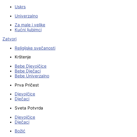
Uskrs
Univerzalno
Za male i velike
Kućni ljubimci
Zatvori
Religijske svečanosti
Krštenje
Bebe Djevojčice
Bebe Dječaci
Bebe Univerzalno
Prva Pričest
Djevojčice
Dječaci
Sveta Potvrda
Djevojčice
Dječaci
Božić