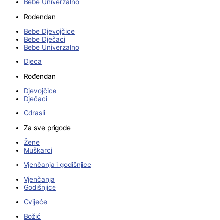
Bebe Univerzalno
Rođendan
Bebe Djevojčice
Bebe Dječaci
Bebe Univerzalno
Djeca
Rođendan
Djevojčice
Dječaci
Odrasli
Za sve prigode
Žene
Muškarci
Vjenčanja i godišnjice
Vjenčanja
Godišnjice
Cvijeće
Božić