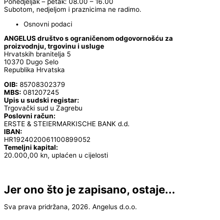
Ponedjeljak – petak: 08.00 – 16.00
Subotom, nedjeljom i praznicima ne radimo.
Osnovni podaci
ANGELUS društvo s ograničenom odgovornošću za
proizvodnju, trgovinu i usluge
Hrvatskih branitelja 5
10370 Dugo Selo
Republika Hrvatska
OIB:
85708302379
MBS:
081207245
Upis u sudski registar:
Trgovački sud u Zagrebu
Poslovni račun:
ERSTE & STEIERMARKISCHE BANK d.d.
IBAN:
HR1924020061100899052
Temeljni kapital:
20.000,00 kn, uplaćen u cijelosti
Jer ono što je zapisano, ostaje...
Sva prava pridržana, 2026. Angelus d.o.o.