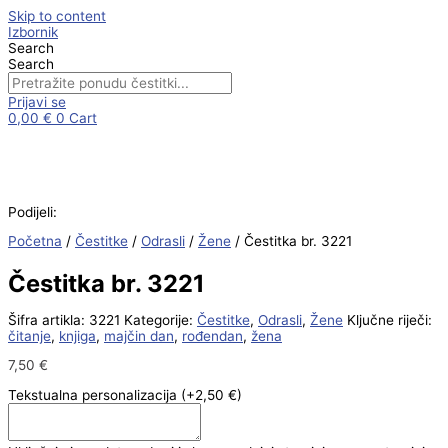
Skip to content
Izbornik
Search
Search
Prijavi se
0,00
€
0
Cart
Podijeli:
Početna
/
Čestitke
/
Odrasli
/
Žene
/ Čestitka br. 3221
Čestitka br. 3221
Šifra artikla:
3221
Kategorije:
Čestitke
,
Odrasli
,
Žene
Ključne riječi:
čitanje
,
knjiga
,
majčin dan
,
rođendan
,
žena
7,50
€
Tekstualna personalizacija
(+2,50 €)