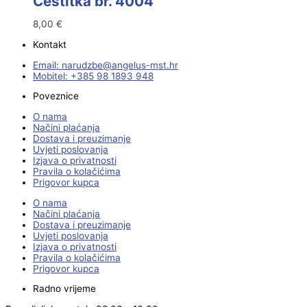
Čestitka br. 4004
8,00
€
Kontakt
Email:
@ebzduran
rh.tsm-sulegna
Mobitel: +385 98 1893 948
Poveznice
O nama
Načini plaćanja
Dostava i preuzimanje
Uvjeti poslovanja
Izjava o privatnosti
Pravila o kolačićima
Prigovor kupca
O nama
Načini plaćanja
Dostava i preuzimanje
Uvjeti poslovanja
Izjava o privatnosti
Pravila o kolačićima
Prigovor kupca
Radno vrijeme