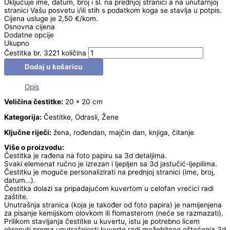
Uključuje ime, datum, broj i sl. na prednjoj stranici a na unutarnjoj
stranici Vašu posvetu i/ili stih s podatkom koga se stavlja u potpis.
Cijena usluge je 2,50 €/kom.
Osnovna cijena
Dodatne opcije
Ukupno
Čestitka br. 3221 količina
Dodaj u košaricu
Opis
Veličina čestitke:
20 * 20 cm
Kategorija:
Čestitke, Odrasli, Žene
Ključne riječi:
žena, rođendan, majčin dan, knjiga, čitanje
Više o proizvodu:
Čestitka je rađena na foto papiru sa 3d detaljima.
Svaki elemenat ručno je izrezan i ljepljen sa 3d jastučić-ljepilima.
Čestitku je moguće personalizirati na prednjoj stranici (ime, broj,
datum…).
Čestitka dolazi sa pripadajućom kuvertom u celofan vrećici radi
zaštite.
Unutrašnja stranica (koja je također od foto papira) je namijenjena
za pisanje kemijskom olovkom ili flomasterom (neće se razmazati).
Prilikom stavljanja čestitke u kuvertu, istu je potrebno licem
okrenuti prema unutrašnjosti kuverte radi možebitnog oštećenja 3d