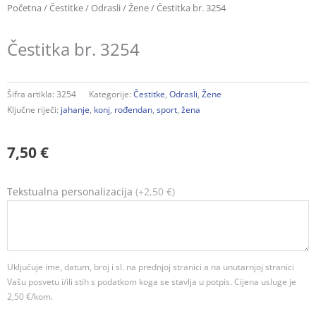
Početna
/
Čestitke
/
Odrasli
/
Žene
/ Čestitka br. 3254
Čestitka br. 3254
Šifra artikla:
3254
Kategorije:
Čestitke
,
Odrasli
,
Žene
Ključne riječi:
jahanje
,
konj
,
rođendan
,
sport
,
žena
7,50
€
Čestitka
Tekstualna personalizacija
(+2,50 €)
br.
3254
količina
Uključuje ime, datum, broj i sl. na prednjoj stranici a na unutarnjoj stranici
Vašu posvetu i/ili stih s podatkom koga se stavlja u potpis. Cijena usluge je
2,50 €/kom.