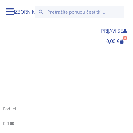
Skip
Search
Search
to
IZBORNIK
content
PRIJAVI SE
0
Cart
0,00
€
Podijeli: