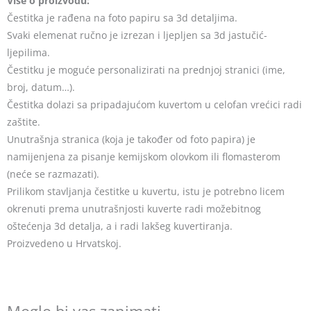
Više o proizvodu:
Čestitka je rađena na foto papiru sa 3d detaljima.
Svaki elemenat ručno je izrezan i ljepljen sa 3d jastučić-
ljepilima.
Čestitku je moguće personalizirati na prednjoj stranici (ime,
broj, datum…).
Čestitka dolazi sa pripadajućom kuvertom u celofan vrećici radi
zaštite.
Unutrašnja stranica (koja je također od foto papira) je
namijenjena za pisanje kemijskom olovkom ili flomasterom
(neće se razmazati).
Prilikom stavljanja čestitke u kuvertu, istu je potrebno licem
okrenuti prema unutrašnjosti kuverte radi možebitnog
oštećenja 3d detalja, a i radi lakšeg kuvertiranja.
Proizvedeno u Hrvatskoj.