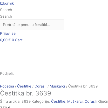
Skip
Čestitka
Izbornik
to
br.
Search
content
3639
Search
količina
Prijavi se
0,00
€
0
Cart
Podijeli:
Početna
/
Čestitke
/
Odrasli
/
Muškarci
/ Čestitka br. 3639
Čestitka br. 3639
Šifra artikla:
3639
Kategorije:
Čestitke
,
Muškarci
,
Odrasli
Ključn
7,50
€