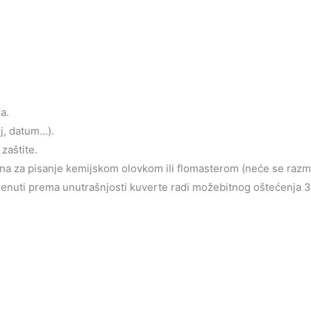
a.
oj, datum…).
zaštite.
jena za pisanje kemijskom olovkom ili flomasterom (neće se razm
krenuti prema unutrašnjosti kuverte radi možebitnog oštećenja 3d 