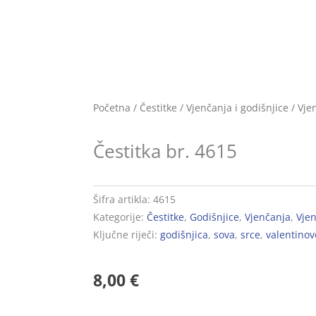
Početna
/
Čestitke
/
Vjenčanja i godišnjice
/
Vje
Čestitka br. 4615
Šifra artikla:
4615
Kategorije:
Čestitke
,
Godišnjice
,
Vjenčanja
,
Vjen
Ključne riječi:
godišnjica
,
sova
,
srce
,
valentinov
8,00
€