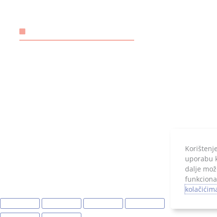
Prigovor kupca
HR192402
Temeljni 
RADNO VRIJEME
20.000,00 
Ponedjeljak – petak: 08.00 – 16.00
Subotom, nedjeljom i praznicima
ne radimo.
Korištenj
uporabu ko
dalje mož
funkciona
kolačićim