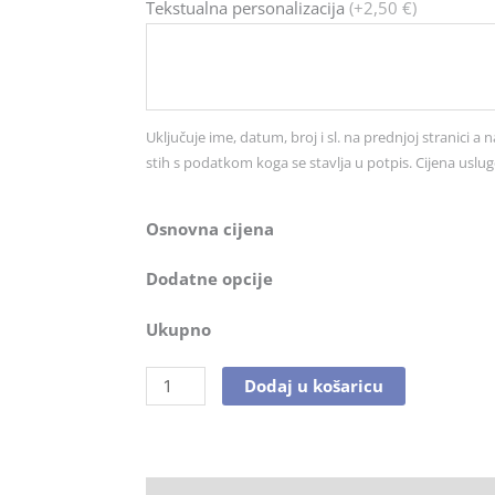
Čestitka
Tekstualna personalizacija
(+2,50 €)
br.
4615
količina
Uključuje ime, datum, broj i sl. na prednjoj stranici a n
stih s podatkom koga se stavlja u potpis. Cijena uslug
Osnovna cijena
Dodatne opcije
Ukupno
Dodaj u košaricu