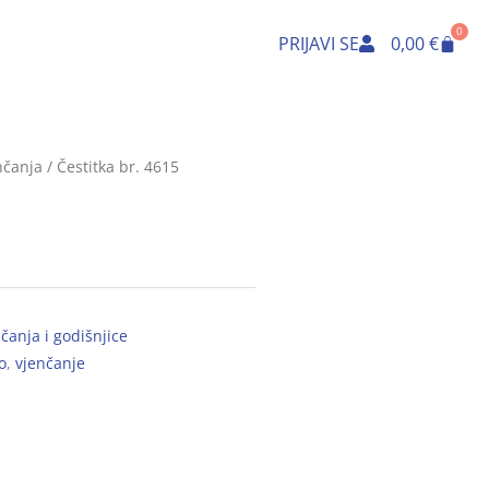
0
Cart
PRIJAVI SE
0,00
€
nčanja
/ Čestitka br. 4615
čanja i godišnjice
o
,
vjenčanje