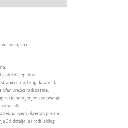
ovo, sova, srce
ima.
 jastučić-ljepilima.
 stranici (ime, broj, datum…).
ofan vrećici radi zaštite.
apira) je namijenjena za pisanje
razmazati).
e potrebno licem okrenuti prema
a 3d detalja, a i radi lakšeg