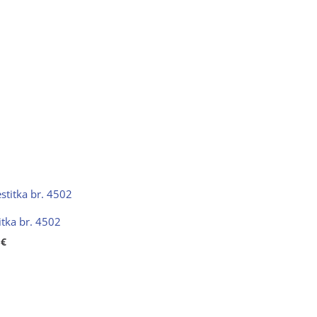
itka br. 4502
0
€