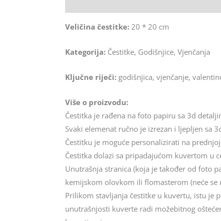
Opis
Veličina čestitke:
20 * 20 cm
Kategorija:
Čestitke, Godišnjice, Vjenčanja
Ključne riječi:
godišnjica, vjenčanje, valentin
Više o proizvodu:
Čestitka je rađena na foto papiru sa 3d detalj
Svaki elemenat ručno je izrezan i ljepljen sa 3d
Čestitku je moguće personalizirati na prednjoj
Čestitka dolazi sa pripadajućom kuvertom u cel
Unutrašnja stranica (koja je također od foto p
kemijskom olovkom ili flomasterom (neće se 
Prilikom stavljanja čestitke u kuvertu, istu j
unutrašnjosti kuverte radi možebitnog oštećenj