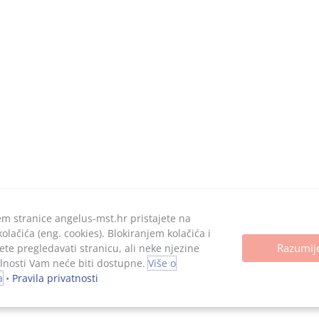
0061100899052
kapital:
kn, uplaćen u cijelosti
Sva prava pridržana, 2026. Angelus d.o.o.
em stranice angelus-mst.hr pristajete na
lačića (eng. cookies). Blokiranjem kolačića i
Razumi
ete pregledavati stranicu, ali neke njezine
lnosti Vam neće biti dostupne.
Više o
a
•
Pravila privatnosti