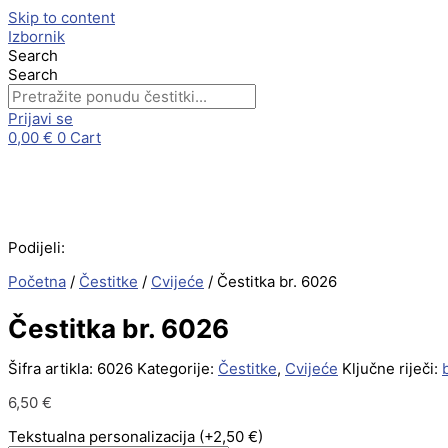
Skip to content
Izbornik
Search
Search
Prijavi se
0,00
€
0
Cart
Podijeli:
Početna
/
Čestitke
/
Cvijeće
/ Čestitka br. 6026
Čestitka br. 6026
Šifra artikla:
6026
Kategorije:
Čestitke
,
Cvijeće
Ključne riječi:
6,50
€
Tekstualna personalizacija
(+2,50 €)