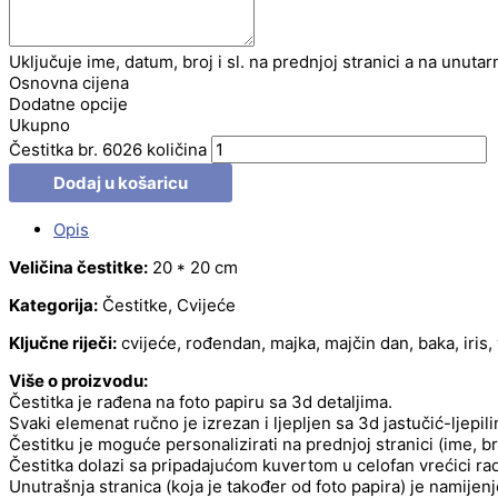
Uključuje ime, datum, broj i sl. na prednjoj stranici a na unutar
Osnovna cijena
Dodatne opcije
Ukupno
Čestitka br. 6026 količina
Dodaj u košaricu
Opis
Veličina čestitke:
20 * 20 cm
Kategorija:
Čestitke, Cvijeće
Ključne riječi:
cvijeće, rođendan, majka, majčin dan, baka, iris,
Više o proizvodu:
Čestitka je rađena na foto papiru sa 3d detaljima.
Svaki elemenat ručno je izrezan i ljepljen sa 3d jastučić-ljepil
Čestitku je moguće personalizirati na prednjoj stranici (ime, b
Čestitka dolazi sa pripadajućom kuvertom u celofan vrećici radi
Unutrašnja stranica (koja je također od foto papira) je namije