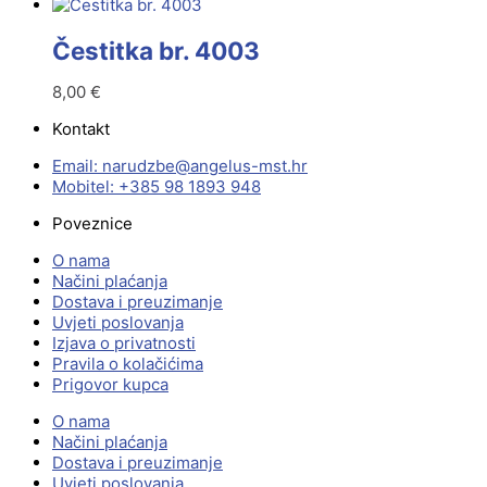
Čestitka br. 4003
8,00
€
Kontakt
Email:
@ebzduran
rh.tsm-sulegna
Mobitel: +385 98 1893 948
Poveznice
O nama
Načini plaćanja
Dostava i preuzimanje
Uvjeti poslovanja
Izjava o privatnosti
Pravila o kolačićima
Prigovor kupca
O nama
Načini plaćanja
Dostava i preuzimanje
Uvjeti poslovanja