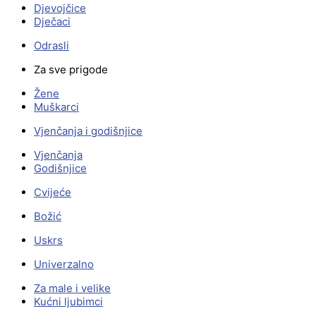
Djevojčice
Dječaci
Odrasli
Za sve prigode
Žene
Muškarci
Vjenčanja i godišnjice
Vjenčanja
Godišnjice
Cvijeće
Božić
Uskrs
Univerzalno
Za male i velike
Kućni ljubimci