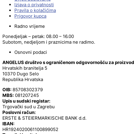
Izjava o privatnosti
Pravila o kolačićima
Prigovor kupca
Radno vrijeme
Ponedjeljak – petak: 08.00 – 16.00
Subotom, nedjeljom i praznicima ne radimo.
Osnovni podaci
ANGELUS društvo s ograničenom odgovornošću za proizvodnj
Hrvatskih branitelja 5
10370 Dugo Selo
Republika Hrvatska
OIB:
85708302379
MBS:
081207245
Upis u sudski registar:
Trgovački sud u Zagrebu
Poslovni račun:
ERSTE & STEIERMARKISCHE BANK d.d.
IBAN:
HR1924020061100899052