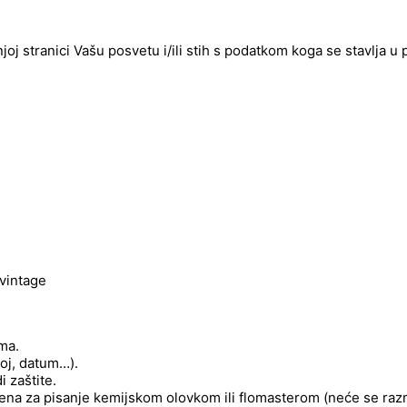
njoj stranici Vašu posvetu i/ili stih s podatkom koga se stavlja u
 vintage
ima.
roj, datum…).
 zaštite.
njena za pisanje kemijskom olovkom ili flomasterom (neće se raz