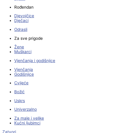
Rođendan
Djevojčice
Dječaci
Odrasli
Za sve prigode
Žene
Muškarci
Vjenčanja i godišnjice
Vjenčanja
Godišnjice
Cvijeće
Božić
Uskrs
Univerzalno
Za male i velike
Kućni ljubimci
Zatvori