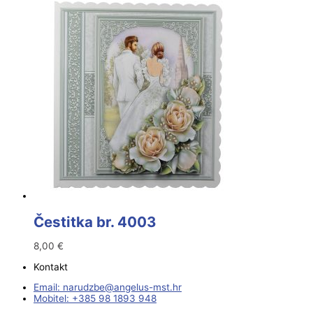
Čestitka br. 4003
8,00
€
Kontakt
Email:
@ebzduran
rh.tsm-sulegna
Mobitel: +385 98 1893 948