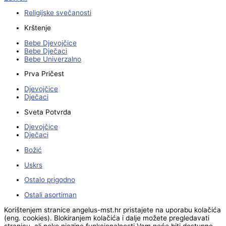
Religijske svečanosti
Krštenje
Bebe Djevojčice
Bebe Dječaci
Bebe Univerzalno
Prva Pričest
Djevojčice
Dječaci
Sveta Potvrda
Djevojčice
Dječaci
Božić
Uskrs
Ostalo prigodno
Ostali asortiman
Korištenjem stranice angelus-mst.hr pristajete na uporabu kolačića
(eng. cookies). Blokiranjem kolačića i dalje možete pregledavati
stranicu, ali neke njezine funkcionalnosti Vam neće biti dostupne.