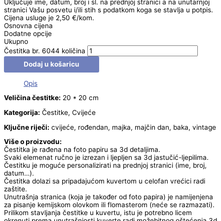
Uključuje ime, datum, broj i sl. na prednjoj stranici a na unutarnjoj
stranici Vašu posvetu i/ili stih s podatkom koga se stavlja u potpis.
Cijena usluge je 2,50 €/kom.
Osnovna cijena
Dodatne opcije
Ukupno
Čestitka br. 6044 količina
Dodaj u košaricu
Opis
Veličina čestitke:
20 * 20 cm
Kategorija:
Čestitke, Cvijeće
Ključne riječi:
cvijeće, rođendan, majka, majčin dan, baka, vintage
Više o proizvodu:
Čestitka je rađena na foto papiru sa 3d detaljima.
Svaki elemenat ručno je izrezan i ljepljen sa 3d jastučić-ljepilima.
Čestitku je moguće personalizirati na prednjoj stranici (ime, broj,
datum…).
Čestitka dolazi sa pripadajućom kuvertom u celofan vrećici radi
zaštite.
Unutrašnja stranica (koja je također od foto papira) je namijenjena
za pisanje kemijskom olovkom ili flomasterom (neće se razmazati).
Prilikom stavljanja čestitke u kuvertu, istu je potrebno licem
okrenuti prema unutrašnjosti kuverte radi možebitnog oštećenja 3d