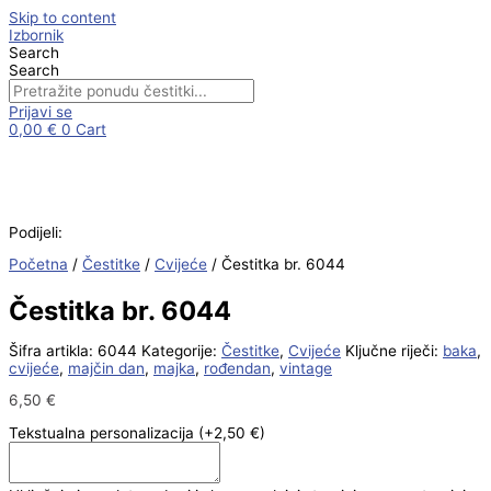
Skip to content
Izbornik
Search
Search
Prijavi se
0,00
€
0
Cart
Podijeli:
Početna
/
Čestitke
/
Cvijeće
/ Čestitka br. 6044
Čestitka br. 6044
Šifra artikla:
6044
Kategorije:
Čestitke
,
Cvijeće
Ključne riječi:
baka
,
cvijeće
,
majčin dan
,
majka
,
rođendan
,
vintage
6,50
€
Tekstualna personalizacija
(+2,50 €)