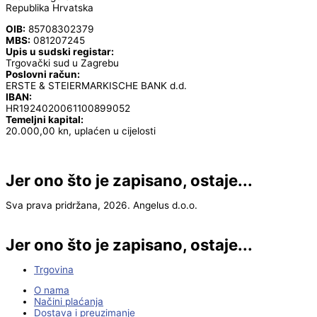
Republika Hrvatska
OIB:
85708302379
MBS:
081207245
Upis u sudski registar:
Trgovački sud u Zagrebu
Poslovni račun:
ERSTE & STEIERMARKISCHE BANK d.d.
IBAN:
HR1924020061100899052
Temeljni kapital:
20.000,00 kn, uplaćen u cijelosti
Jer ono što je zapisano, ostaje...
Sva prava pridržana, 2026. Angelus d.o.o.
Jer ono što je zapisano, ostaje...
Trgovina
O nama
Načini plaćanja
Dostava i preuzimanje