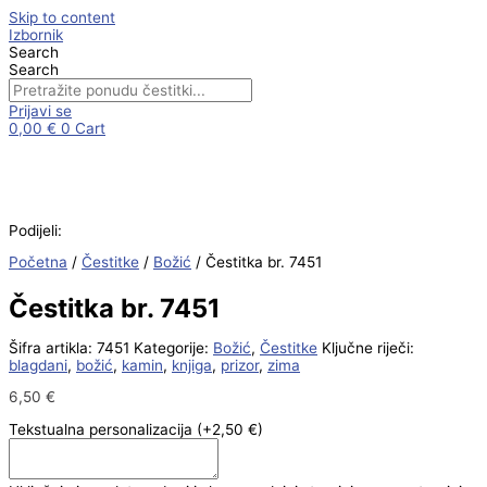
Skip to content
Izbornik
Search
Search
Prijavi se
0,00
€
0
Cart
Podijeli:
Početna
/
Čestitke
/
Božić
/ Čestitka br. 7451
Čestitka br. 7451
Šifra artikla:
7451
Kategorije:
Božić
,
Čestitke
Ključne riječi:
blagdani
,
božić
,
kamin
,
knjiga
,
prizor
,
zima
6,50
€
Tekstualna personalizacija
(+2,50 €)