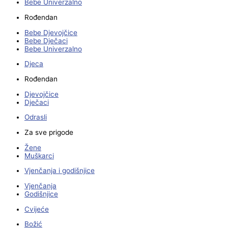
Bebe Univerzalno
Rođendan
Bebe Djevojčice
Bebe Dječaci
Bebe Univerzalno
Djeca
Rođendan
Djevojčice
Dječaci
Odrasli
Za sve prigode
Žene
Muškarci
Vjenčanja i godišnjice
Vjenčanja
Godišnjice
Cvijeće
Božić