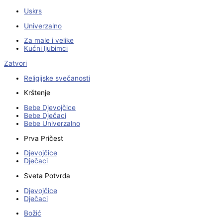
Uskrs
Univerzalno
Za male i velike
Kućni ljubimci
Zatvori
Religijske svečanosti
Krštenje
Bebe Djevojčice
Bebe Dječaci
Bebe Univerzalno
Prva Pričest
Djevojčice
Dječaci
Sveta Potvrda
Djevojčice
Dječaci
Božić