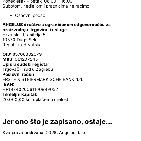
Ponedjeljak – petak: 08.00 – 16.00
Subotom, nedjeljom i praznicima ne radimo.
Osnovni podaci
ANGELUS društvo s ograničenom odgovornošću za
proizvodnju, trgovinu i usluge
Hrvatskih branitelja 5
10370 Dugo Selo
Republika Hrvatska
OIB:
85708302379
MBS:
081207245
Upis u sudski registar:
Trgovački sud u Zagrebu
Poslovni račun:
ERSTE & STEIERMARKISCHE BANK d.d.
IBAN:
HR1924020061100899052
Temeljni kapital:
20.000,00 kn, uplaćen u cijelosti
Jer ono što je zapisano, ostaje...
Sva prava pridržana, 2026. Angelus d.o.o.