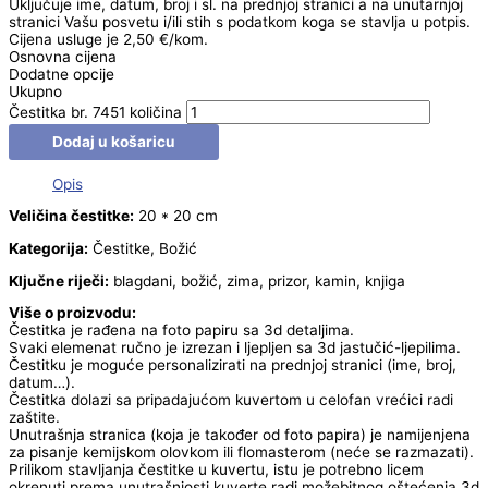
Uključuje ime, datum, broj i sl. na prednjoj stranici a na unutarnjoj
stranici Vašu posvetu i/ili stih s podatkom koga se stavlja u potpis.
Cijena usluge je 2,50 €/kom.
Osnovna cijena
Dodatne opcije
Ukupno
Čestitka br. 7451 količina
Dodaj u košaricu
Opis
Veličina čestitke:
20 * 20 cm
Kategorija:
Čestitke, Božić
Ključne riječi:
blagdani, božić, zima, prizor, kamin, knjiga
Više o proizvodu:
Čestitka je rađena na foto papiru sa 3d detaljima.
Svaki elemenat ručno je izrezan i ljepljen sa 3d jastučić-ljepilima.
Čestitku je moguće personalizirati na prednjoj stranici (ime, broj,
datum…).
Čestitka dolazi sa pripadajućom kuvertom u celofan vrećici radi
zaštite.
Unutrašnja stranica (koja je također od foto papira) je namijenjena
za pisanje kemijskom olovkom ili flomasterom (neće se razmazati).
Prilikom stavljanja čestitke u kuvertu, istu je potrebno licem
okrenuti prema unutrašnjosti kuverte radi možebitnog oštećenja 3d