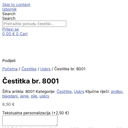
Skip to content
Izbornik
Search
Search
Prijavi se
0,00
€
0
Cart
Podijeli:
Početna
/
Čestitke
/
Uskrs
/ Čestitka br. 8001
Čestitka br. 8001
Šifra artikla:
8001
Kategorije:
Čestitke
,
Uskrs
Ključne riječi:
anđeo
,
blagdani
,
janje
,
pile
,
uskrs
6,50
€
Tekstualna personalizacija
(+2,50 €)