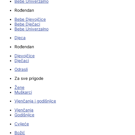
Bebe Univerzalno
Rođendan
Bebe Djevojčice
Bebe Dječaci
Bebe Univerzalno
Djeca
Rođendan
Djevojčice
Dječaci
Odrasli
Za sve prigode
Žene
Muškarci
Vjenčanja i godišnjice
Vjenčanja
Godišnjice
Cvijeće
Božić