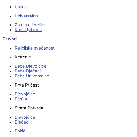
Uskrs
Univerzalno
Za male i velike
Kućni ljubimci
Zatvori
Religijske svečanosti
Krštenje
Bebe Djevojčice
Bebe Dječaci
Bebe Univerzalno
Prva Pričest
Djevojčice
Dječaci
Sveta Potvrda
Djevojčice
Dječaci
Božić