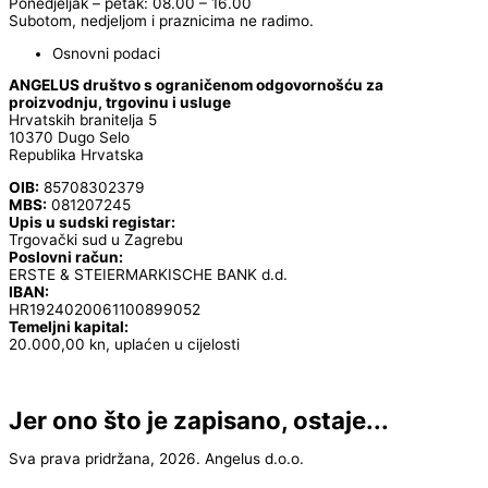
Ponedjeljak – petak: 08.00 – 16.00
Subotom, nedjeljom i praznicima ne radimo.
Osnovni podaci
ANGELUS društvo s ograničenom odgovornošću za
proizvodnju, trgovinu i usluge
Hrvatskih branitelja 5
10370 Dugo Selo
Republika Hrvatska
OIB:
85708302379
MBS:
081207245
Upis u sudski registar:
Trgovački sud u Zagrebu
Poslovni račun:
ERSTE & STEIERMARKISCHE BANK d.d.
IBAN:
HR1924020061100899052
Temeljni kapital:
20.000,00 kn, uplaćen u cijelosti
Jer ono što je zapisano, ostaje...
Sva prava pridržana, 2026. Angelus d.o.o.