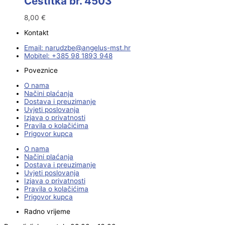
Čestitka br. 4503
8,00
€
Kontakt
Email:
@ebzduran
rh.tsm-sulegna
Mobitel: +385 98 1893 948
Poveznice
O nama
Načini plaćanja
Dostava i preuzimanje
Uvjeti poslovanja
Izjava o privatnosti
Pravila o kolačićima
Prigovor kupca
O nama
Načini plaćanja
Dostava i preuzimanje
Uvjeti poslovanja
Izjava o privatnosti
Pravila o kolačićima
Prigovor kupca
Radno vrijeme