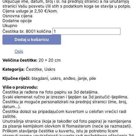
Uključuje ime, datum, broj i sl. na prednjoj stranici a na unutarnjoj
stranici Vašu posvetu i/ili stih s podatkom koga se stavlja u potpis.
Cijena usluge je 2,50 €/kom.
Osnovna cijena
Dodatne opcije
Ukupno
Čestitka br. 8001 količina
Dodaj u košaricu
Opis
Veličina čestitke:
20 * 20 cm
Kategorija:
Čestitke, Uskrs
Ključne riječi:
blagdani, uskrs, anđeo, janje, pile
Više o proizvodu:
Čestitka je rađena na foto papiru sa 3d detaljima.
Svaki elemenat ručno je izrezan i ljepljen sa 3d jastučić-ljepilima.
Čestitku je moguće personalizirati na prednjoj stranici (ime, broj,
datum…).
Čestitka dolazi sa pripadajućom kuvertom u celofan vrećici radi
zaštite.
Unutrašnja stranica (koja je također od foto papira) je namijenjena
za pisanje kemijskom olovkom ili flomasterom (neće se razmazati).
Prilikom stavljanja čestitke u kuvertu, istu je potrebno licem
okrenuti prema unutrašnjosti kuverte radi možebitnog oštećenja 3d