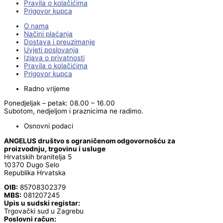
Pravila o kolačićima
Prigovor kupca
O nama
Načini plaćanja
Dostava i preuzimanje
Uvjeti poslovanja
Izjava o privatnosti
Pravila o kolačićima
Prigovor kupca
Radno vrijeme
Ponedjeljak – petak: 08.00 – 16.00
Subotom, nedjeljom i praznicima ne radimo.
Osnovni podaci
ANGELUS društvo s ograničenom odgovornošću za
proizvodnju, trgovinu i usluge
Hrvatskih branitelja 5
10370 Dugo Selo
Republika Hrvatska
OIB:
85708302379
MBS:
081207245
Upis u sudski registar:
Trgovački sud u Zagrebu
Poslovni račun: