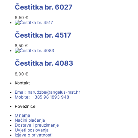
Čestitka br. 6027
6,50
€
Čestitka br. 4517
8,50
€
Čestitka br. 4083
8,00
€
Kontakt
Email:
@ebzduran
rh.tsm-sulegna
Mobitel: +385 98 1893 948
Poveznice
O nama
Načini plaćanja
Dostava i preuzimanje
Uvjeti poslovanja
Izjava o privatnosti