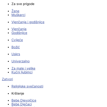
Za sve prigode
Žene
Muškarci
Vjenčanja i godišnjice
Vjenčanja
Godišnjice
Cvijeće
Božić
Uskrs
Univerzalno
Za male i velike
Kućni ljubimci
Zatvori
Religijske svečanosti
Krštenje
Bebe Djevojčice
Bebe Dječaci