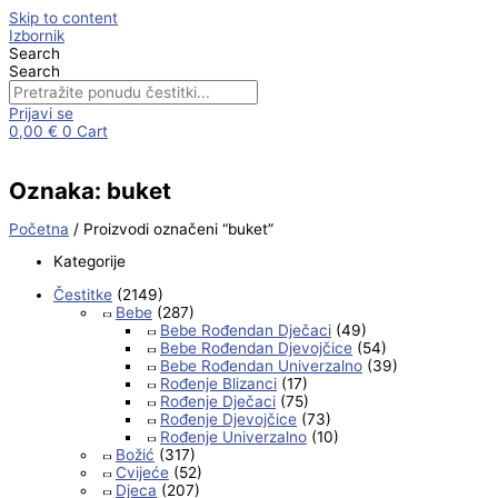
Skip to content
Izbornik
Search
Search
Prijavi se
0,00
€
0
Cart
Oznaka: buket
Početna
/ Proizvodi označeni “buket”
Kategorije
Čestitke
(2149)
Bebe
(287)
Bebe Rođendan Dječaci
(49)
Bebe Rođendan Djevojčice
(54)
Bebe Rođendan Univerzalno
(39)
Rođenje Blizanci
(17)
Rođenje Dječaci
(75)
Rođenje Djevojčice
(73)
Rođenje Univerzalno
(10)
Božić
(317)
Cvijeće
(52)
Djeca
(207)