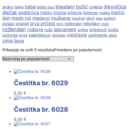
beba
blagdani
božić
djevojčica
cvijeće
anđeo
baka
beba isus
dječak
godišnjica
majčin
krizma
hobby
krštenje
ljubimac
majka
dan
medo
muškarac
miš
mladenci
neutral
okvir
pas
poklon
prva pričest
posao
religijske
prijatelj
prvi rođendan
roza
rođendan
sakrament
rođenje
sveta
ruže
snijeg
snjegović
vjenčanje
potvrda
valentinovo
zanimanje
torta
vintage
zeko
zima
žena
Prikazuje se svih 5 rezultata
Poredano po popularnosti
Čestitka br. 6029
6,50
€
Čestitka br. 6028
6,50
€