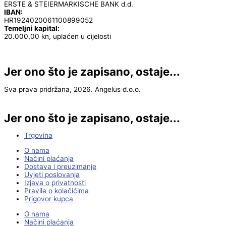
ERSTE & STEIERMARKISCHE BANK d.d.
IBAN:
HR1924020061100899052
Temeljni kapital:
20.000,00 kn, uplaćen u cijelosti
Jer ono što je zapisano, ostaje...
Sva prava pridržana, 2026. Angelus d.o.o.
Jer ono što je zapisano, ostaje...
Trgovina
O nama
Načini plaćanja
Dostava i preuzimanje
Uvjeti poslovanja
Izjava o privatnosti
Pravila o kolačićima
Prigovor kupca
O nama
Načini plaćanja