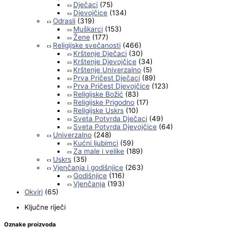
Dječaci
(75)
Djevojčice
(134)
Odrasli
(319)
Muškarci
(153)
Žene
(177)
Religijske svečanosti
(466)
Krštenje Dječaci
(30)
Krštenje Djevojčice
(34)
Krštenje Univerzalno
(5)
Prva Pričest Dječaci
(89)
Prva Pričest Djevojčice
(123)
Religijske Božić
(83)
Religijske Prigodno
(17)
Religijske Uskrs
(10)
Sveta Potvrda Dječaci
(49)
Sveta Potvrda Djevojčice
(64)
Univerzalno
(248)
Kućni ljubimci
(59)
Za male i velike
(189)
Uskrs
(35)
Vjenčanja i godišnjice
(263)
Godišnjice
(116)
Vjenčanja
(193)
Okviri
(65)
Ključne riječi
Oznake proizvoda