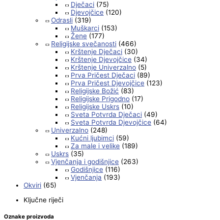
Dječaci
(75)
Djevojčice
(120)
Odrasli
(319)
Muškarci
(153)
Žene
(177)
Religijske svečanosti
(466)
Krštenje Dječaci
(30)
Krštenje Djevojčice
(34)
Krštenje Univerzalno
(5)
Prva Pričest Dječaci
(89)
Prva Pričest Djevojčice
(123)
Religijske Božić
(83)
Religijske Prigodno
(17)
Religijske Uskrs
(10)
Sveta Potvrda Dječaci
(49)
Sveta Potvrda Djevojčice
(64)
Univerzalno
(248)
Kućni ljubimci
(59)
Za male i velike
(189)
Uskrs
(35)
Vjenčanja i godišnjice
(263)
Godišnjice
(116)
Vjenčanja
(193)
Okviri
(65)
Ključne riječi
Oznake proizvoda