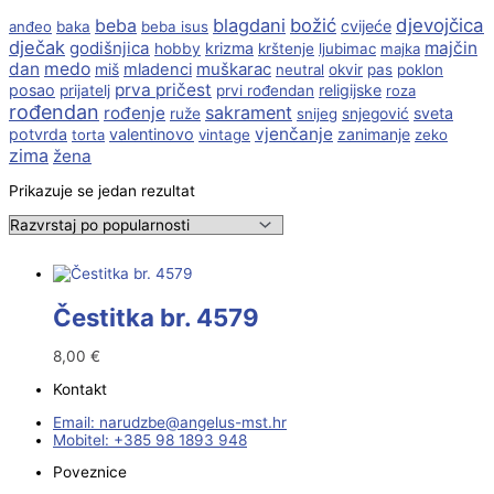
beba
blagdani
božić
djevojčica
cvijeće
anđeo
baka
beba isus
dječak
godišnjica
majčin
krizma
hobby
krštenje
ljubimac
majka
dan
medo
muškarac
miš
mladenci
neutral
okvir
pas
poklon
prva pričest
posao
religijske
prijatelj
prvi rođendan
roza
rođendan
sakrament
rođenje
sveta
ruže
snijeg
snjegović
vjenčanje
potvrda
valentinovo
zanimanje
torta
vintage
zeko
zima
žena
Prikazuje se jedan rezultat
Čestitka br. 4579
8,00
€
Kontakt
Email:
@ebzduran
rh.tsm-sulegna
Mobitel: +385 98 1893 948
Poveznice