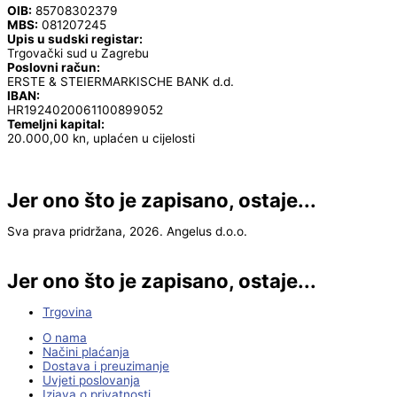
OIB:
85708302379
MBS:
081207245
Upis u sudski registar:
Trgovački sud u Zagrebu
Poslovni račun:
ERSTE & STEIERMARKISCHE BANK d.d.
IBAN:
HR1924020061100899052
Temeljni kapital:
20.000,00 kn, uplaćen u cijelosti
Jer ono što je zapisano, ostaje...
Sva prava pridržana, 2026. Angelus d.o.o.
Jer ono što je zapisano, ostaje...
Trgovina
O nama
Načini plaćanja
Dostava i preuzimanje
Uvjeti poslovanja
Izjava o privatnosti