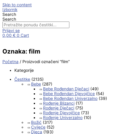
Skip to content
Izbornik
Search
Search
Prijavi se
0,00
€
0
Cart
Oznaka: film
Početna
/ Proizvodi označeni “film”
Kategorije
Čestitke
(2135)
Bebe
(287)
Bebe Rođendan Dječaci
(49)
Bebe Rođendan Djevojčice
(54)
Bebe Rođendan Univerzalno
(39)
Rođenje Blizanci
(17)
Rođenje Dječaci
(75)
Rođenje Djevojčice
(73)
Rođenje Univerzalno
(10)
Božić
(317)
Cvijeće
(52)
Djeca
(193)