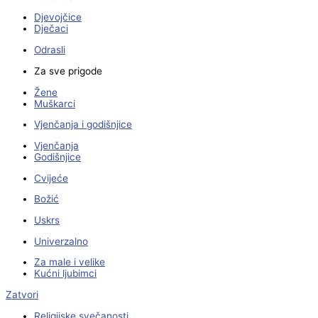
Djevojčice
Dječaci
Odrasli
Za sve prigode
Žene
Muškarci
Vjenčanja i godišnjice
Vjenčanja
Godišnjice
Cvijeće
Božić
Uskrs
Univerzalno
Za male i velike
Kućni ljubimci
Zatvori
Religijske svečanosti