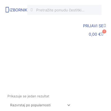
Skip
Search
Search
to
IZBORNIK
content
PRIJAVI SE
0
Cart
0,00
€
Oznaka: građevinar
Početna
/ Proizvodi označeni “građevinar”
Prikazuje se jedan rezultat