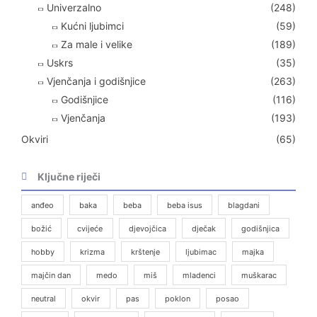
Univerzalno
(248)
Kućni ljubimci
(59)
Za male i velike
(189)
Uskrs
(35)
Vjenčanja i godišnjice
(263)
Godišnjice
(116)
Vjenčanja
(193)
Okviri
(65)
Ključne riječi
anđeo
baka
beba
beba isus
blagdani
božić
cvijeće
djevojčica
dječak
godišnjica
hobby
krizma
krštenje
ljubimac
majka
majčin dan
medo
miš
mladenci
muškarac
neutral
okvir
pas
poklon
posao