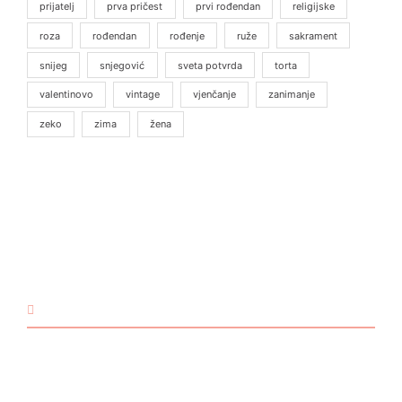
prijatelj
prva pričest
prvi rođendan
religijske
roza
rođendan
rođenje
ruže
sakrament
snijeg
snjegović
sveta potvrda
torta
valentinovo
vintage
vjenčanje
zanimanje
zeko
zima
žena
KONTAKT
Email:
@ebzduran
rh.tsm-sulegna
Mobitel: +385 98 1893 948