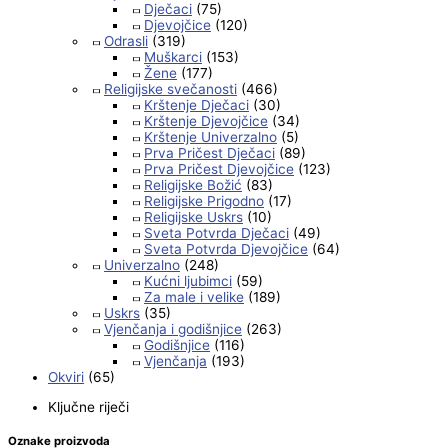
Dječaci
(75)
Djevojčice
(120)
Odrasli
(319)
Muškarci
(153)
Žene
(177)
Religijske svečanosti
(466)
Krštenje Dječaci
(30)
Krštenje Djevojčice
(34)
Krštenje Univerzalno
(5)
Prva Pričest Dječaci
(89)
Prva Pričest Djevojčice
(123)
Religijske Božić
(83)
Religijske Prigodno
(17)
Religijske Uskrs
(10)
Sveta Potvrda Dječaci
(49)
Sveta Potvrda Djevojčice
(64)
Univerzalno
(248)
Kućni ljubimci
(59)
Za male i velike
(189)
Uskrs
(35)
Vjenčanja i godišnjice
(263)
Godišnjice
(116)
Vjenčanja
(193)
Okviri
(65)
Ključne riječi
Oznake proizvoda