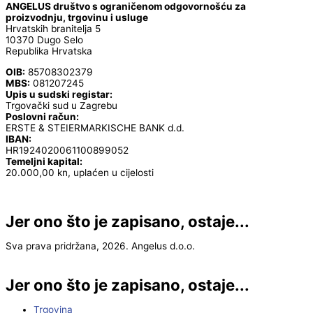
ANGELUS društvo s ograničenom odgovornošću za
proizvodnju, trgovinu i usluge
Hrvatskih branitelja 5
10370 Dugo Selo
Republika Hrvatska
OIB:
85708302379
MBS:
081207245
Upis u sudski registar:
Trgovački sud u Zagrebu
Poslovni račun:
ERSTE & STEIERMARKISCHE BANK d.d.
IBAN:
HR1924020061100899052
Temeljni kapital:
20.000,00 kn, uplaćen u cijelosti
Jer ono što je zapisano, ostaje...
Sva prava pridržana, 2026. Angelus d.o.o.
Jer ono što je zapisano, ostaje...
Trgovina