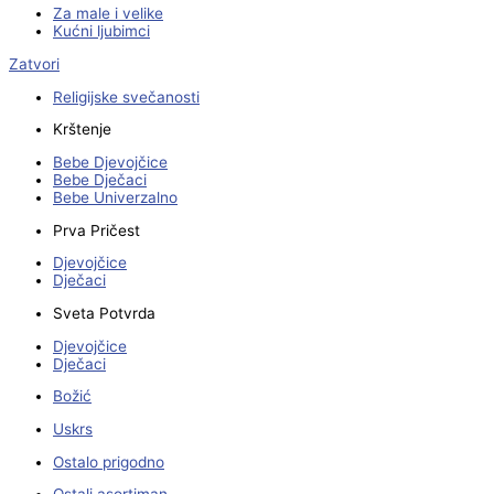
Za male i velike
Kućni ljubimci
Zatvori
Religijske svečanosti
Krštenje
Bebe Djevojčice
Bebe Dječaci
Bebe Univerzalno
Prva Pričest
Djevojčice
Dječaci
Sveta Potvrda
Djevojčice
Dječaci
Božić
Uskrs
Ostalo prigodno