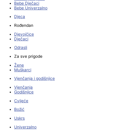
Bebe Dječaci
Bebe Univerzalno
Djeca
Rođendan
Djevojčice
Dječaci
Odrasli
Za sve prigode
Žene
Muškarci
Vjenčanja i godišnjice
Vjenčanja
Godišnjice
Cvijeće
Božić
Uskrs
Univerzalno