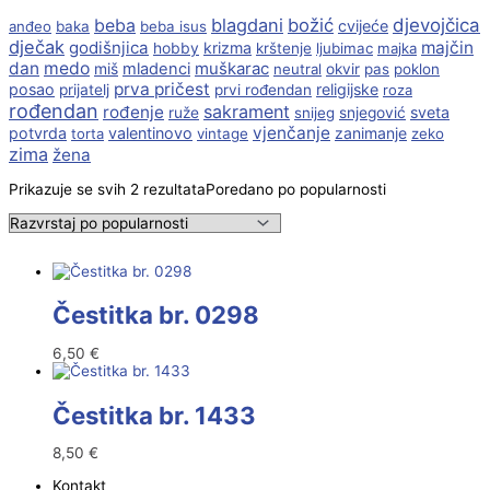
beba
blagdani
božić
djevojčica
cvijeće
anđeo
baka
beba isus
dječak
godišnjica
majčin
krizma
hobby
krštenje
ljubimac
majka
dan
medo
muškarac
miš
mladenci
neutral
okvir
pas
poklon
prva pričest
posao
religijske
prijatelj
prvi rođendan
roza
rođendan
sakrament
rođenje
sveta
ruže
snijeg
snjegović
vjenčanje
potvrda
valentinovo
zanimanje
torta
vintage
zeko
zima
žena
Prikazuje se svih 2 rezultata
Poredano po popularnosti
Čestitka br. 0298
6,50
€
Čestitka br. 1433
8,50
€
Kontakt