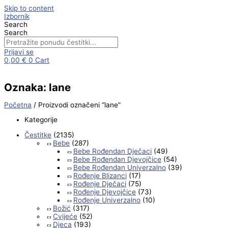
Skip to content
Izbornik
Search
Search
Prijavi se
0,00
€
0
Cart
Oznaka: lane
Početna
/ Proizvodi označeni “lane”
Kategorije
Čestitke
(2135)
Bebe
(287)
Bebe Rođendan Dječaci
(49)
Bebe Rođendan Djevojčice
(54)
Bebe Rođendan Univerzalno
(39)
Rođenje Blizanci
(17)
Rođenje Dječaci
(75)
Rođenje Djevojčice
(73)
Rođenje Univerzalno
(10)
Božić
(317)
Cvijeće
(52)
Djeca
(193)