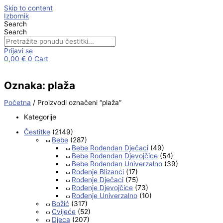
Skip to content
Izbornik
Search
Search
Prijavi se
0,00
€
0
Cart
Oznaka: plaža
Početna
/ Proizvodi označeni “plaža”
Kategorije
Čestitke
(2149)
Bebe
(287)
Bebe Rođendan Dječaci
(49)
Bebe Rođendan Djevojčice
(54)
Bebe Rođendan Univerzalno
(39)
Rođenje Blizanci
(17)
Rođenje Dječaci
(75)
Rođenje Djevojčice
(73)
Rođenje Univerzalno
(10)
Božić
(317)
Cvijeće
(52)
Djeca
(207)