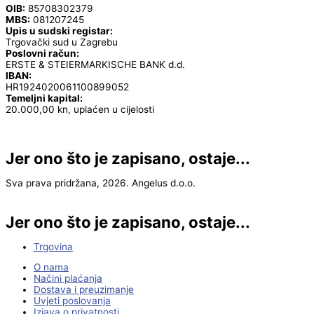
OIB:
85708302379
MBS:
081207245
Upis u sudski registar:
Trgovački sud u Zagrebu
Poslovni račun:
ERSTE & STEIERMARKISCHE BANK d.d.
IBAN:
HR1924020061100899052
Temeljni kapital:
20.000,00 kn, uplaćen u cijelosti
Jer ono što je zapisano, ostaje...
Sva prava pridržana, 2026. Angelus d.o.o.
Jer ono što je zapisano, ostaje...
Trgovina
O nama
Načini plaćanja
Dostava i preuzimanje
Uvjeti poslovanja
Izjava o privatnosti