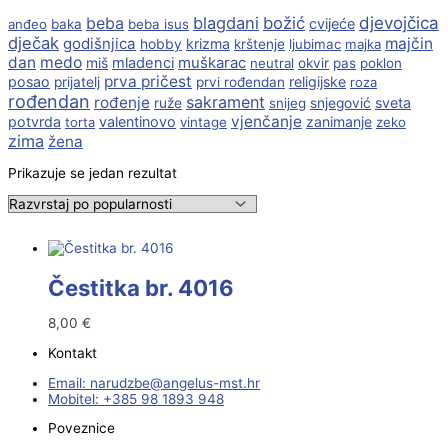
beba
blagdani
božić
djevojčica
cvijeće
anđeo
baka
beba isus
dječak
godišnjica
majčin
krizma
hobby
krštenje
ljubimac
majka
dan
medo
muškarac
miš
mladenci
neutral
okvir
pas
poklon
prva pričest
posao
religijske
prijatelj
prvi rođendan
roza
rođendan
sakrament
rođenje
sveta
ruže
snijeg
snjegović
vjenčanje
potvrda
valentinovo
zanimanje
torta
vintage
zeko
zima
žena
Prikazuje se jedan rezultat
Čestitka br. 4016
8,00
€
Kontakt
Email:
@ebzduran
rh.tsm-sulegna
Mobitel: +385 98 1893 948
Poveznice