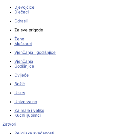
Djevojčice
Dječaci
Odrasli
Za sve prigode
Žene
Muškarci
Vjenčanja i godišnjice
Vjenčanja
Godišnjice
Cvijeće
Božić
Uskrs
Univerzalno
Za male i velike
Kućni ljubimci
Zatvori
Religijske svečanosti