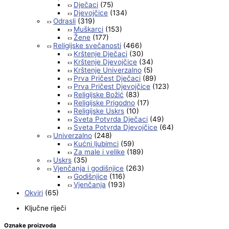
Dječaci
(75)
Djevojčice
(134)
Odrasli
(319)
Muškarci
(153)
Žene
(177)
Religijske svečanosti
(466)
Krštenje Dječaci
(30)
Krštenje Djevojčice
(34)
Krštenje Univerzalno
(5)
Prva Pričest Dječaci
(89)
Prva Pričest Djevojčice
(123)
Religijske Božić
(83)
Religijske Prigodno
(17)
Religijske Uskrs
(10)
Sveta Potvrda Dječaci
(49)
Sveta Potvrda Djevojčice
(64)
Univerzalno
(248)
Kućni ljubimci
(59)
Za male i velike
(189)
Uskrs
(35)
Vjenčanja i godišnjice
(263)
Godišnjice
(116)
Vjenčanja
(193)
Okviri
(65)
Ključne riječi
Oznake proizvoda