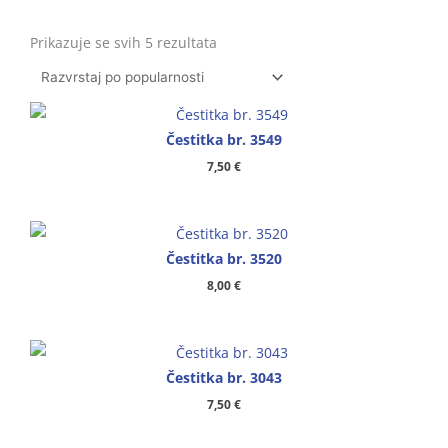
Poredano
po
Prikazuje se svih 5 rezultata
popularnosti
Čestitka br. 3549
7,50
€
Čestitka br. 3520
8,00
€
Čestitka br. 3043
7,50
€