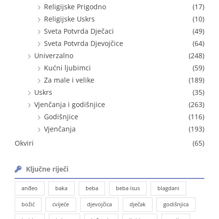
Religijske Prigodno
(17)
Religijske Uskrs
(10)
Sveta Potvrda Dječaci
(49)
Sveta Potvrda Djevojčice
(64)
Univerzalno
(248)
Kućni ljubimci
(59)
Za male i velike
(189)
Uskrs
(35)
Vjenčanja i godišnjice
(263)
Godišnjice
(116)
Vjenčanja
(193)
Okviri
(65)
Ključne riječi
anđeo
baka
beba
beba isus
blagdani
božić
cvijeće
djevojčica
dječak
godišnjica