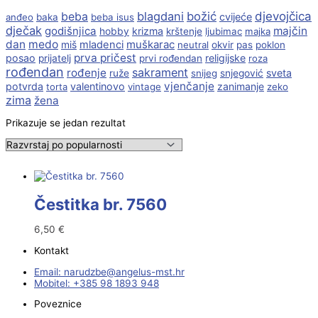
beba
blagdani
božić
djevojčica
cvijeće
anđeo
baka
beba isus
dječak
godišnjica
majčin
krizma
hobby
krštenje
ljubimac
majka
dan
medo
muškarac
miš
mladenci
neutral
okvir
pas
poklon
prva pričest
posao
religijske
prijatelj
prvi rođendan
roza
rođendan
sakrament
rođenje
sveta
ruže
snijeg
snjegović
vjenčanje
potvrda
valentinovo
zanimanje
torta
vintage
zeko
zima
žena
Prikazuje se jedan rezultat
Čestitka br. 7560
6,50
€
Kontakt
Email:
@ebzduran
rh.tsm-sulegna
Mobitel: +385 98 1893 948
Poveznice