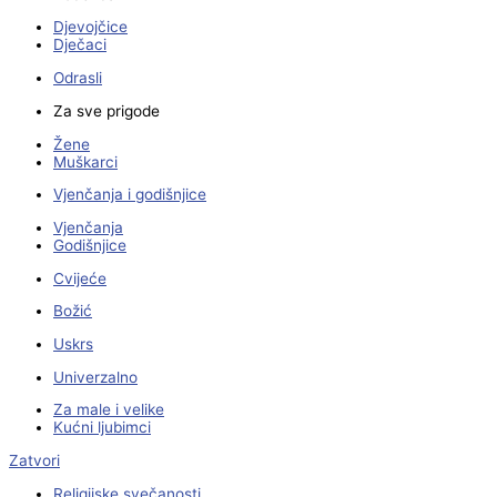
Djevojčice
Dječaci
Odrasli
Za sve prigode
Žene
Muškarci
Vjenčanja i godišnjice
Vjenčanja
Godišnjice
Cvijeće
Božić
Uskrs
Univerzalno
Za male i velike
Kućni ljubimci
Zatvori
Religijske svečanosti