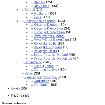
Dječaci
(75)
Djevojčice
(134)
Odrasli
(319)
Muškarci
(153)
Žene
(177)
Religijske svečanosti
(466)
Krštenje Dječaci
(30)
Krštenje Djevojčice
(34)
Krštenje Univerzalno
(5)
Prva Pričest Dječaci
(89)
Prva Pričest Djevojčice
(123)
Religijske Božić
(83)
Religijske Prigodno
(17)
Religijske Uskrs
(10)
Sveta Potvrda Dječaci
(49)
Sveta Potvrda Djevojčice
(64)
Univerzalno
(248)
Kućni ljubimci
(59)
Za male i velike
(189)
Uskrs
(35)
Vjenčanja i godišnjice
(263)
Godišnjice
(116)
Vjenčanja
(193)
Okviri
(65)
Ključne riječi
Oznake proizvoda