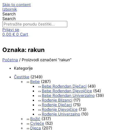
Skip to content
Izbornik
Search
Search
Prijavi se
0,00
€
0
Cart
Oznaka: rakun
Početna
/ Proizvodi označeni “rakun”
Kategorije
Čestitke
(2149)
Bebe
(287)
Bebe Rođendan Dječaci
(49)
Bebe Rođendan Djevojčice
(54)
Bebe Rođendan Univerzalno
(39)
Rođenje Blizanci
(17)
Rođenje Dječaci
(75)
Rođenje Djevojčice
(73)
Rođenje Univerzalno
(10)
Božić
(317)
Cvijeće
(52)
Djeca
(207)