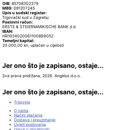
OIB:
85708302379
MBS:
081207245
Upis u sudski registar:
Trgovački sud u Zagrebu
Poslovni račun:
ERSTE & STEIERMARKISCHE BANK d.d.
IBAN:
HR1924020061100899052
Temeljni kapital:
20.000,00 kn, uplaćen u cijelosti
Jer ono što je zapisano, ostaje...
Sva prava pridržana, 2026. Angelus d.o.o.
Jer ono što je zapisano, ostaje...
Trgovina
O nama
Načini plaćanja
Dostava i preuzimanje
Uvjeti poslovanja
Izjava o privatnosti