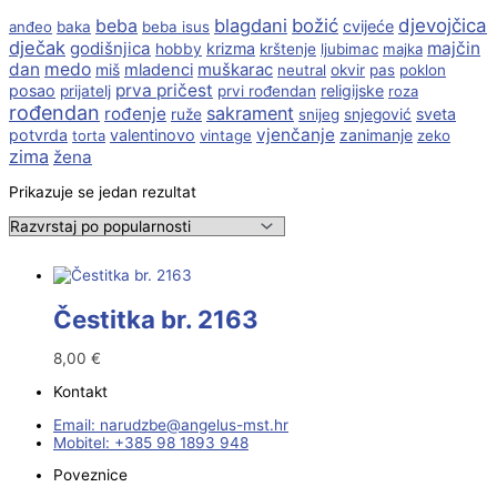
beba
blagdani
božić
djevojčica
cvijeće
anđeo
baka
beba isus
dječak
godišnjica
majčin
krizma
hobby
krštenje
ljubimac
majka
dan
medo
muškarac
miš
mladenci
neutral
okvir
pas
poklon
prva pričest
posao
religijske
prijatelj
prvi rođendan
roza
rođendan
sakrament
rođenje
sveta
ruže
snijeg
snjegović
vjenčanje
potvrda
valentinovo
zanimanje
torta
vintage
zeko
zima
žena
Prikazuje se jedan rezultat
Čestitka br. 2163
8,00
€
Kontakt
Email:
@ebzduran
rh.tsm-sulegna
Mobitel: +385 98 1893 948
Poveznice