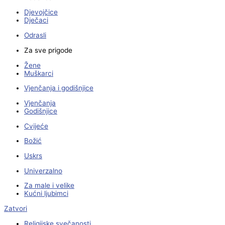
Djevojčice
Dječaci
Odrasli
Za sve prigode
Žene
Muškarci
Vjenčanja i godišnjice
Vjenčanja
Godišnjice
Cvijeće
Božić
Uskrs
Univerzalno
Za male i velike
Kućni ljubimci
Zatvori
Religijske svečanosti