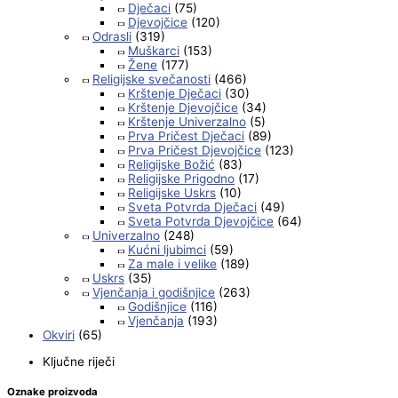
Dječaci
(75)
Djevojčice
(120)
Odrasli
(319)
Muškarci
(153)
Žene
(177)
Religijske svečanosti
(466)
Krštenje Dječaci
(30)
Krštenje Djevojčice
(34)
Krštenje Univerzalno
(5)
Prva Pričest Dječaci
(89)
Prva Pričest Djevojčice
(123)
Religijske Božić
(83)
Religijske Prigodno
(17)
Religijske Uskrs
(10)
Sveta Potvrda Dječaci
(49)
Sveta Potvrda Djevojčice
(64)
Univerzalno
(248)
Kućni ljubimci
(59)
Za male i velike
(189)
Uskrs
(35)
Vjenčanja i godišnjice
(263)
Godišnjice
(116)
Vjenčanja
(193)
Okviri
(65)
Ključne riječi
Oznake proizvoda