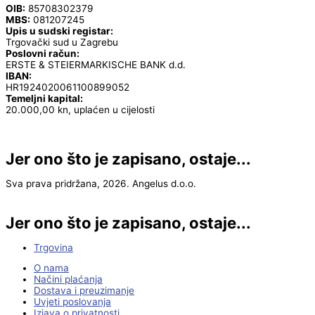
OIB:
85708302379
MBS:
081207245
Upis u sudski registar:
Trgovački sud u Zagrebu
Poslovni račun:
ERSTE & STEIERMARKISCHE BANK d.d.
IBAN:
HR1924020061100899052
Temeljni kapital:
20.000,00 kn, uplaćen u cijelosti
Jer ono što je zapisano, ostaje...
Sva prava pridržana, 2026. Angelus d.o.o.
Jer ono što je zapisano, ostaje...
Trgovina
O nama
Načini plaćanja
Dostava i preuzimanje
Uvjeti poslovanja
Izjava o privatnosti