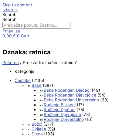
Skip to content
Izbornik
Search
Search
Prijavi se
0,00
€
0
Cart
Oznaka: ratnica
Početna
/ Proizvodi označeni “ratnica”
Kategorije
Čestitke
(2135)
Bebe
(287)
Bebe Rođendan Dječaci
(49)
Bebe Rođendan Djevojčice
(54)
Bebe Rođendan Univerzalno
(39)
Rođenje Blizanci
(17)
Rođenje Dječaci
(75)
Rođenje Djevojčice
(73)
Rođenje Univerzalno
(10)
Božić
(317)
Cvijeće
(52)
Djeca
(193)