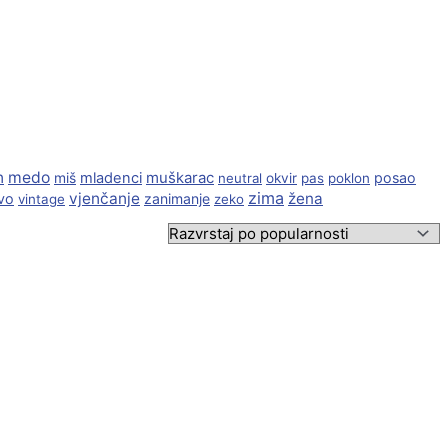
n
medo
muškarac
miš
mladenci
posao
neutral
okvir
pas
poklon
zima
vjenčanje
žena
vo
zanimanje
vintage
zeko