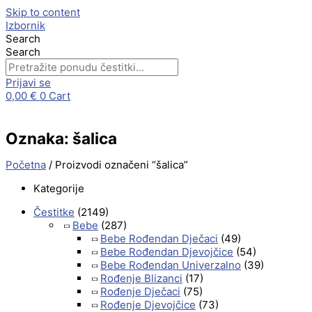
Skip to content
Izbornik
Search
Search
Prijavi se
0,00
€
0
Cart
Oznaka: šalica
Početna
/ Proizvodi označeni “šalica”
Kategorije
Čestitke
(2149)
Bebe
(287)
Bebe Rođendan Dječaci
(49)
Bebe Rođendan Djevojčice
(54)
Bebe Rođendan Univerzalno
(39)
Rođenje Blizanci
(17)
Rođenje Dječaci
(75)
Rođenje Djevojčice
(73)