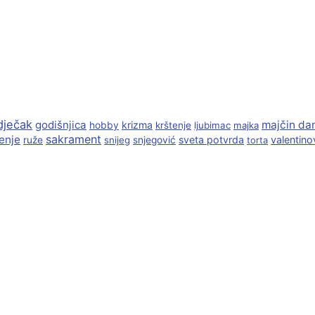
dječak
godišnjica
majčin da
krizma
hobby
krštenje
ljubimac
majka
sakrament
enje
sveta potvrda
valentino
ruže
snijeg
snjegović
torta