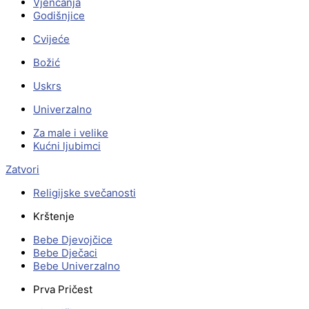
Vjenčanja
Godišnjice
Cvijeće
Božić
Uskrs
Univerzalno
Za male i velike
Kućni ljubimci
Zatvori
Religijske svečanosti
Krštenje
Bebe Djevojčice
Bebe Dječaci
Bebe Univerzalno
Prva Pričest