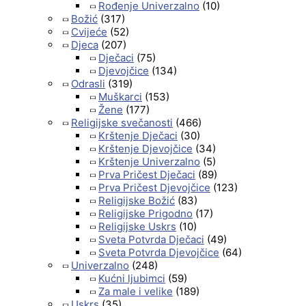
Rođenje Univerzalno
(10)
Božić
(317)
Cvijeće
(52)
Djeca
(207)
Dječaci
(75)
Djevojčice
(134)
Odrasli
(319)
Muškarci
(153)
Žene
(177)
Religijske svečanosti
(466)
Krštenje Dječaci
(30)
Krštenje Djevojčice
(34)
Krštenje Univerzalno
(5)
Prva Pričest Dječaci
(89)
Prva Pričest Djevojčice
(123)
Religijske Božić
(83)
Religijske Prigodno
(17)
Religijske Uskrs
(10)
Sveta Potvrda Dječaci
(49)
Sveta Potvrda Djevojčice
(64)
Univerzalno
(248)
Kućni ljubimci
(59)
Za male i velike
(189)
Uskrs
(35)