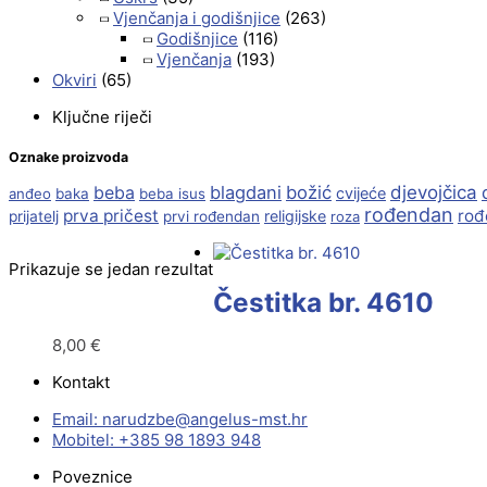
Vjenčanja i godišnjice
(263)
Godišnjice
(116)
Vjenčanja
(193)
Okviri
(65)
Ključne riječi
Oznake proizvoda
beba
blagdani
božić
djevojčica
cvijeće
anđeo
baka
beba isus
rođendan
prva pričest
rođ
religijske
prijatelj
prvi rođendan
roza
Prikazuje se jedan rezultat
Čestitka br. 4610
8,00
€
Kontakt
Email:
@ebzduran
rh.tsm-sulegna
Mobitel: +385 98 1893 948
Poveznice