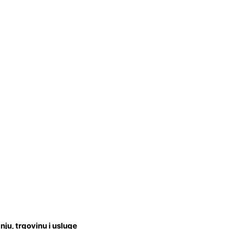
u, trgovinu i usluge