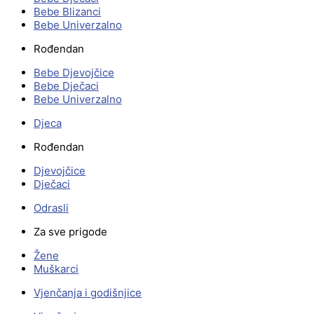
Bebe Blizanci
Bebe Univerzalno
Rođendan
Bebe Djevojčice
Bebe Dječaci
Bebe Univerzalno
Djeca
Rođendan
Djevojčice
Dječaci
Odrasli
Za sve prigode
Žene
Muškarci
Vjenčanja i godišnjice