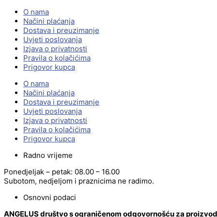
O nama
Načini plaćanja
Dostava i preuzimanje
Uvjeti poslovanja
Izjava o privatnosti
Pravila o kolačićima
Prigovor kupca
O nama
Načini plaćanja
Dostava i preuzimanje
Uvjeti poslovanja
Izjava o privatnosti
Pravila o kolačićima
Prigovor kupca
Radno vrijeme
Ponedjeljak – petak: 08.00 – 16.00
Subotom, nedjeljom i praznicima ne radimo.
Osnovni podaci
ANGELUS društvo s ograničenom odgovornošću za proizvodnj