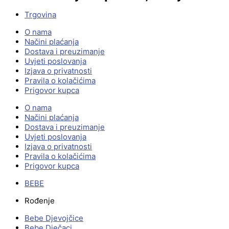
Trgovina
O nama
Načini plaćanja
Dostava i preuzimanje
Uvjeti poslovanja
Izjava o privatnosti
Pravila o kolačićima
Prigovor kupca
O nama
Načini plaćanja
Dostava i preuzimanje
Uvjeti poslovanja
Izjava o privatnosti
Pravila o kolačićima
Prigovor kupca
BEBE
Rođenje
Bebe Djevojčice
Bebe Dječaci