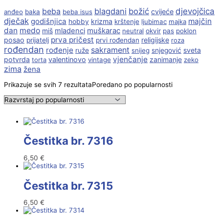
beba
blagdani
božić
djevojčica
cvijeće
anđeo
baka
beba isus
dječak
godišnjica
majčin
krizma
hobby
krštenje
ljubimac
majka
dan
medo
muškarac
miš
mladenci
neutral
okvir
pas
poklon
prva pričest
posao
religijske
prijatelj
prvi rođendan
roza
rođendan
sakrament
rođenje
sveta
ruže
snijeg
snjegović
vjenčanje
potvrda
valentinovo
zanimanje
torta
vintage
zeko
zima
žena
Prikazuje se svih 7 rezultata
Poredano po popularnosti
Čestitka br. 7316
6,50
€
Čestitka br. 7315
6,50
€