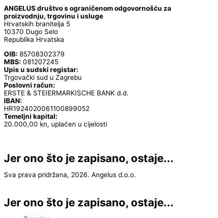
ANGELUS društvo s ograničenom odgovornošću za
proizvodnju, trgovinu i usluge
Hrvatskih branitelja 5
10370 Dugo Selo
Republika Hrvatska
OIB:
85708302379
MBS:
081207245
Upis u sudski registar:
Trgovački sud u Zagrebu
Poslovni račun:
ERSTE & STEIERMARKISCHE BANK d.d.
IBAN:
HR1924020061100899052
Temeljni kapital:
20.000,00 kn, uplaćen u cijelosti
Jer ono što je zapisano, ostaje...
Sva prava pridržana, 2026. Angelus d.o.o.
Jer ono što je zapisano, ostaje...