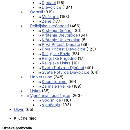
Dječaci
(75)
Djevojčice
(134)
Odrasli
(319)
Muškarci
(153)
Žene
(177)
Religijske svečanosti
(466)
Krštenje Dječaci
(30)
Krštenje Djevojčice
(34)
Krštenje Univerzalno
(5)
Prva Pričest Dječaci
(89)
Prva Pričest Djevojčice
(123)
Religijske Božić
(83)
Religijske Prigodno
(17)
Religijske Uskrs
(10)
Sveta Potvrda Dječaci
(49)
Sveta Potvrda Djevojčice
(64)
Univerzalno
(248)
Kućni ljubimci
(59)
Za male i velike
(189)
Uskrs
(35)
Vjenčanja i godišnjice
(263)
Godišnjice
(116)
Vjenčanja
(193)
Okviri
(65)
Ključne riječi
Oznake proizvoda