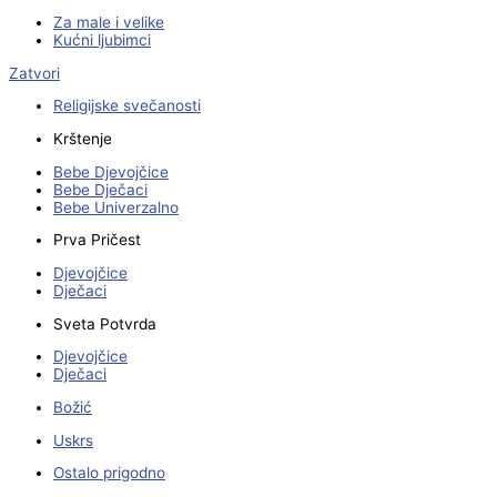
Za male i velike
Kućni ljubimci
Zatvori
Religijske svečanosti
Krštenje
Bebe Djevojčice
Bebe Dječaci
Bebe Univerzalno
Prva Pričest
Djevojčice
Dječaci
Sveta Potvrda
Djevojčice
Dječaci
Božić
Uskrs
Ostalo prigodno