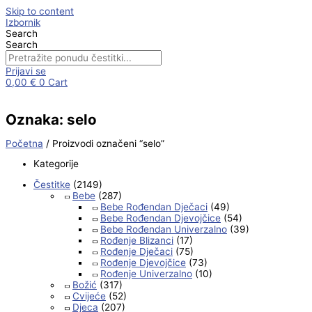
Skip to content
Izbornik
Search
Search
Prijavi se
0,00
€
0
Cart
Oznaka: selo
Početna
/ Proizvodi označeni “selo”
Kategorije
Čestitke
(2149)
Bebe
(287)
Bebe Rođendan Dječaci
(49)
Bebe Rođendan Djevojčice
(54)
Bebe Rođendan Univerzalno
(39)
Rođenje Blizanci
(17)
Rođenje Dječaci
(75)
Rođenje Djevojčice
(73)
Rođenje Univerzalno
(10)
Božić
(317)
Cvijeće
(52)
Djeca
(207)