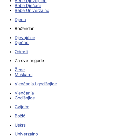
Bebe Djevojčice
Bebe Dječaci
Bebe Univerzalno
Djeca
Rođendan
Djevojčice
Dječaci
Odrasli
Za sve prigode
Žene
Muškarci
Vjenčanja i godišnjice
Vjenčanja
Godišnjice
Cvijeće
Božić
Uskrs
Univerzalno