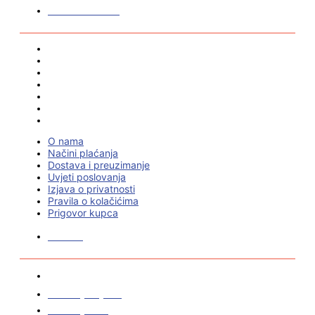
TRGOVINA
O nama
Načini plaćanja
Dostava i preuzimanje
Uvjeti poslovanja
Izjava o privatnosti
Pravila o kolačićima
Prigovor kupca
O nama
Načini plaćanja
Dostava i preuzimanje
Uvjeti poslovanja
Izjava o privatnosti
Pravila o kolačićima
Prigovor kupca
BEBE
Rođenje
Bebe Djevojčice
Bebe Dječaci