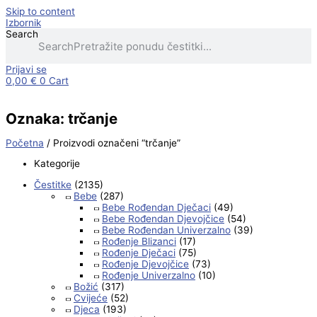
Skip to content
Izbornik
Search
Search
Prijavi se
0,00
€
0
Cart
Oznaka: trčanje
Početna
/ Proizvodi označeni “trčanje”
Kategorije
Čestitke
(2135)
Bebe
(287)
Bebe Rođendan Dječaci
(49)
Bebe Rođendan Djevojčice
(54)
Bebe Rođendan Univerzalno
(39)
Rođenje Blizanci
(17)
Rođenje Dječaci
(75)
Rođenje Djevojčice
(73)
Rođenje Univerzalno
(10)
Božić
(317)
Cvijeće
(52)
Djeca
(193)