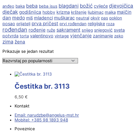
beba
blagdani
božić
djevojčica
cvijeće
anđeo
baka
beba isus
dječak
godišnjica
majčin
krizma
hobby
krštenje
ljubimac
majka
dan
medo
muškarac
miš
mladenci
neutral
okvir
pas
poklon
prva pričest
posao
religijske
prijatelj
prvi rođendan
roza
rođendan
sakrament
rođenje
sveta
ruže
snijeg
snjegović
vjenčanje
potvrda
valentinovo
zanimanje
torta
vintage
zeko
zima
žena
Prikazuje se jedan rezultat
Čestitka br. 3113
6,50
€
Kontakt
Email:
@ebzduran
rh.tsm-sulegna
Mobitel: +385 98 1893 948
Poveznice