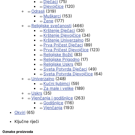
Dječaci
(75)
Djevojčice
(120)
Odrasli
(319)
Muškarci
(153)
Žene
(177)
Religijske svečanosti
(466)
Krštenje Dječaci
(30)
Krštenje Djevojčice
(34)
Krštenje Univerzalno
(5)
Prva Pričest Dječaci
(89)
Prva Pričest Djevojčice
(123)
Religijske Božić
(83)
Religijske Prigodno
(17)
Religijske Uskrs
(10)
Sveta Potvrda Dječaci
(49)
Sveta Potvrda Djevojčice
(64)
Univerzalno
(248)
Kućni ljubimci
(59)
Za male i velike
(189)
Uskrs
(35)
Vjenčanja i godišnjice
(263)
Godišnjice
(116)
Vjenčanja
(193)
Okviri
(65)
Ključne riječi
Oznake proizvoda