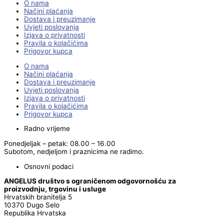
O nama
Načini plaćanja
Dostava i preuzimanje
Uvjeti poslovanja
Izjava o privatnosti
Pravila o kolačićima
Prigovor kupca
O nama
Načini plaćanja
Dostava i preuzimanje
Uvjeti poslovanja
Izjava o privatnosti
Pravila o kolačićima
Prigovor kupca
Radno vrijeme
Ponedjeljak – petak: 08.00 – 16.00
Subotom, nedjeljom i praznicima ne radimo.
Osnovni podaci
ANGELUS društvo s ograničenom odgovornošću za
proizvodnju, trgovinu i usluge
Hrvatskih branitelja 5
10370 Dugo Selo
Republika Hrvatska