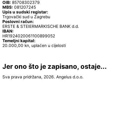
OIB:
85708302379
MBS:
081207245
Upis u sudski registar:
Trgovački sud u Zagrebu
Poslovni račun:
ERSTE & STEIERMARKISCHE BANK d.d.
IBAN:
HR1924020061100899052
Temeljni kapital:
20.000,00 kn, uplaćen u cijelosti
Jer ono što je zapisano, ostaje...
Sva prava pridržana, 2026. Angelus d.o.o.
Jer ono što je zapisano, ostaje...