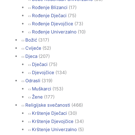
Rođenje Blizanci
(17)
Rođenje Dječaci
(75)
Rođenje Djevojčice
(73)
Rođenje Univerzalno
(10)
Božić
(317)
Cvijeće
(52)
Djeca
(207)
Dječaci
(75)
Djevojčice
(134)
Odrasli
(319)
Muškarci
(153)
Žene
(177)
Religijske svečanosti
(466)
Krštenje Dječaci
(30)
Krštenje Djevojčice
(34)
Krštenje Univerzalno
(5)