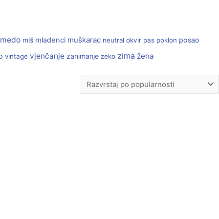
medo
muškarac
miš
mladenci
posao
neutral
okvir
pas
poklon
zima
vjenčanje
žena
o
zanimanje
vintage
zeko