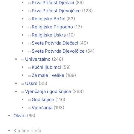
Prva Pričest Dječaci
(89)
Prva Pričest Djevojčice
(123)
Religijske Božić
(83)
Religijske Prigodno
(17)
Religijske Uskrs
(10)
Sveta Potvrda Dječaci
(49)
Sveta Potvrda Djevojčice
(64)
Univerzalno
(248)
Kućni ljubimci
(59)
Za male i velike
(189)
Uskrs
(35)
Vjenčanja i godišnjice
(263)
Godišnjice
(116)
Vjenčanja
(193)
Okviri
(65)
Ključne riječi