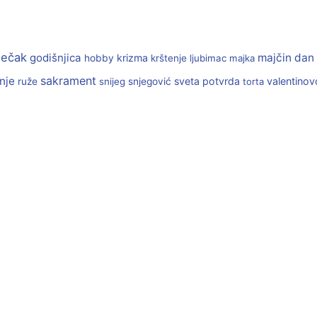
ječak
godišnjica
majčin dan
krizma
hobby
krštenje
ljubimac
majka
sakrament
nje
sveta potvrda
valentinov
ruže
snijeg
snjegović
torta