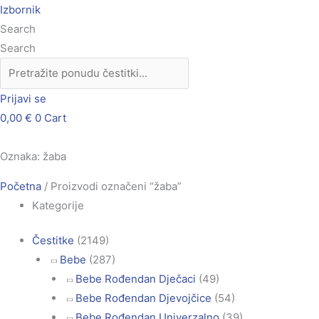
Skip
Izbornik
to
Search
content
Search
Prijavi se
0,00
€
0
Cart
Oznaka: žaba
Početna
/ Proizvodi označeni “žaba”
Kategorije
Čestitke
(2149)
Bebe
(287)
Bebe Rođendan Dječaci
(49)
Bebe Rođendan Djevojčice
(54)
Bebe Rođendan Univerzalno
(39)