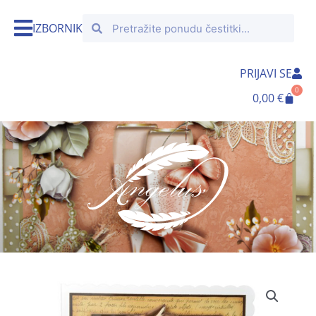
Skip
Search
Search
to
IZBORNIK
content
PRIJAVI SE
0
Cart
0,00
€