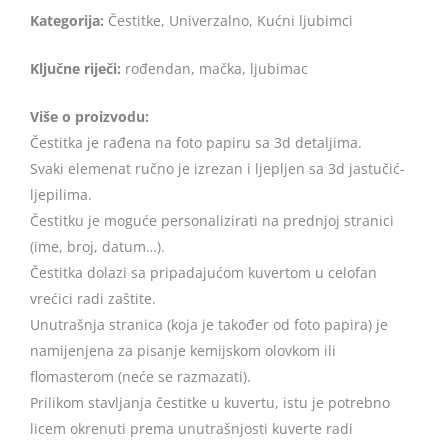
Kategorija:
Čestitke, Univerzalno, Kućni ljubimci
Ključne riječi:
rođendan, mačka, ljubimac
Više o proizvodu:
Čestitka je rađena na foto papiru sa 3d detaljima.
Svaki elemenat ručno je izrezan i ljepljen sa 3d jastučić-
ljepilima.
Čestitku je moguće personalizirati na prednjoj stranici
(ime, broj, datum…).
Čestitka dolazi sa pripadajućom kuvertom u celofan
vrećici radi zaštite.
Unutrašnja stranica (koja je također od foto papira) je
namijenjena za pisanje kemijskom olovkom ili
flomasterom (neće se razmazati).
Prilikom stavljanja čestitke u kuvertu, istu je potrebno
licem okrenuti prema unutrašnjosti kuverte radi