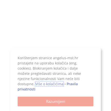
HR1924020061100899052
Temeljni kapital:
20.000,00 kn, uplaćen u cijelosti
Korištenjem stranice angelus-mst.hr
pristajete na uporabu kolačića (eng.
Jer ono što je zapisano, ostaje...
cookies). Blokiranjem kolačića i dalje
možete pregledavati stranicu, ali neke
njezine funkcionalnosti Vam neće biti
dostupne.
Više o kolačićima
•
Pravila
privatnosti
Sva prava pridržana, 2026. Angelus d.o.o.
Razumijem