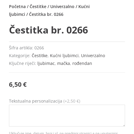
Početna
/
Čestitke
/
Univerzalno
/
Kućni
ljubimci
/ Čestitka br. 0266
Čestitka br. 0266
Šifra artikla:
0266
Kategorije:
Čestitke
,
Kućni ljubimci
,
Univerzalno
Ključne riječi:
ljubimac
,
mačka
,
rođendan
6,50
€
Čestitka
Tekstualna personalizacija
(+2,50 €)
br.
0266
količina
Uključuje ime, datum, broj i sl. na prednjoj stranici a na unutarnjoj