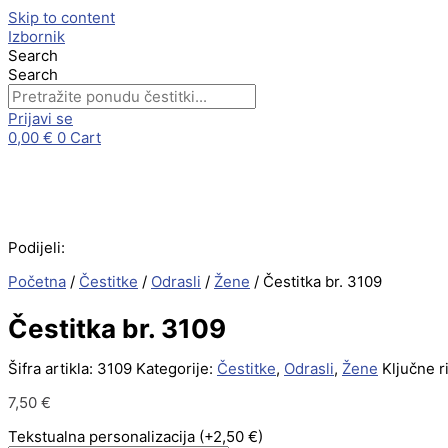
Skip to content
Izbornik
Search
Search
Prijavi se
0,00
€
0
Cart
Podijeli:
Početna
/
Čestitke
/
Odrasli
/
Žene
/ Čestitka br. 3109
Čestitka br. 3109
Šifra artikla:
3109
Kategorije:
Čestitke
,
Odrasli
,
Žene
Ključne ri
7,50
€
Tekstualna personalizacija
(+2,50 €)