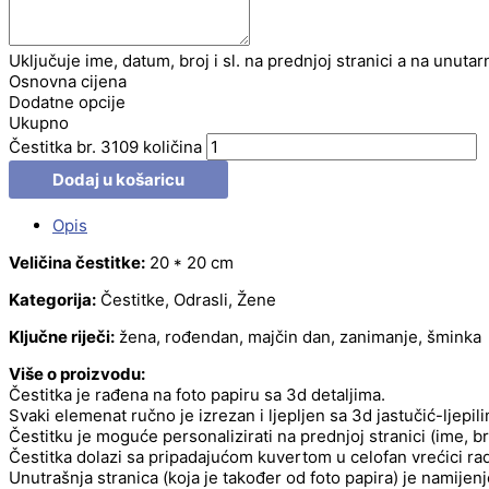
Uključuje ime, datum, broj i sl. na prednjoj stranici a na unutar
Osnovna cijena
Dodatne opcije
Ukupno
Čestitka br. 3109 količina
Dodaj u košaricu
Opis
Veličina čestitke:
20 * 20 cm
Kategorija:
Čestitke, Odrasli, Žene
Ključne riječi:
žena, rođendan, majčin dan, zanimanje, šminka
Više o proizvodu:
Čestitka je rađena na foto papiru sa 3d detaljima.
Svaki elemenat ručno je izrezan i ljepljen sa 3d jastučić-ljepil
Čestitku je moguće personalizirati na prednjoj stranici (ime, b
Čestitka dolazi sa pripadajućom kuvertom u celofan vrećici radi
Unutrašnja stranica (koja je također od foto papira) je namije