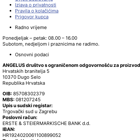
Izjava o privatnosti
Pravila o kolačićima
Prigovor kupca
Radno vrijeme
Ponedjeljak – petak: 08.00 – 16.00
Subotom, nedjeljom i praznicima ne radimo.
Osnovni podaci
ANGELUS društvo s ograničenom odgovornošću za proizvodnj
Hrvatskih branitelja 5
10370 Dugo Selo
Republika Hrvatska
OIB:
85708302379
MBS:
081207245
Upis u sudski registar:
Trgovački sud u Zagrebu
Poslovni račun:
ERSTE & STEIERMARKISCHE BANK d.d.
IBAN:
HR1924020061100899052