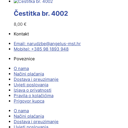
Čestitka br. 4002
8,00
€
Kontakt
Email:
@ebzduran
rh.tsm-sulegna
Mobitel: +385 98 1893 948
Poveznice
O nama
Načini plaćanja
Dostava i preuzimanje
Uvjeti poslovanja
Izjava o privatnosti
Pravila o kolačićima
Prigovor kupca
O nama
Načini plaćanja
Dostava i preuzimanje
Uvjeti poslovanja