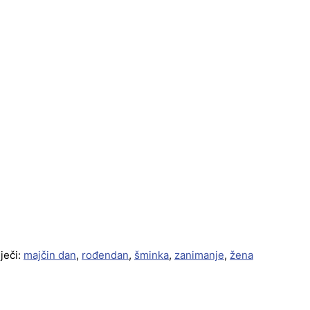
ječi:
majčin dan
,
rođendan
,
šminka
,
zanimanje
,
žena