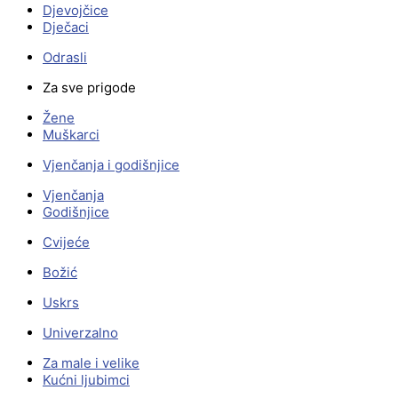
Djevojčice
Dječaci
Odrasli
Za sve prigode
Žene
Muškarci
Vjenčanja i godišnjice
Vjenčanja
Godišnjice
Cvijeće
Božić
Uskrs
Univerzalno
Za male i velike
Kućni ljubimci