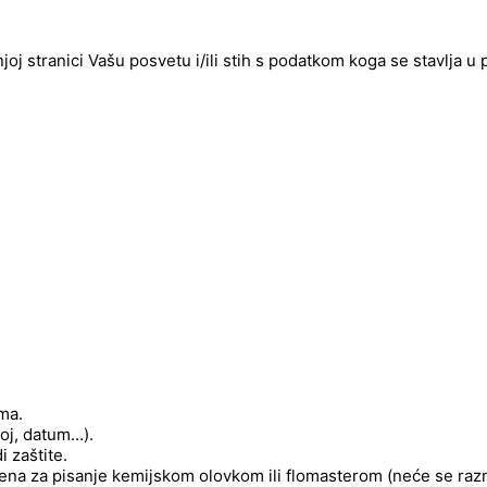
njoj stranici Vašu posvetu i/ili stih s podatkom koga se stavlja u
ima.
roj, datum…).
 zaštite.
njena za pisanje kemijskom olovkom ili flomasterom (neće se raz