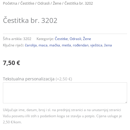
Početna
/
Čestitke
/
Odrasli
/
Žene
/ Čestitka br. 3202
Čestitka br. 3202
Šifra artikla:
3202
Kategorije:
Čestitke
,
Odrasli
,
Žene
Ključne riječi:
čarolija
,
maca
,
mačka
,
metla
,
rođendan
,
vještica
,
žena
7,50
€
Čestitka
Tekstualna personalizacija
(+2,50 €)
br.
3202
količina
Uključuje ime, datum, broj i sl. na prednjoj stranici a na unutarnjoj stranici
Vašu posvetu i/ili stih s podatkom koga se stavlja u potpis. Cijena usluge je
2,50 €/kom.