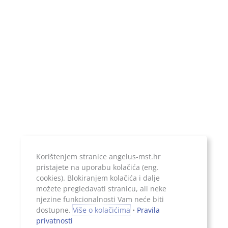
IBAN:
HR1924020061100899052
Temeljni kapital:
20.000,00 kn, uplaćen u cijelosti
Jer ono što je zapisano, ostaje...
Korištenjem stranice angelus-mst.hr
pristajete na uporabu kolačića (eng.
cookies). Blokiranjem kolačića i dalje
možete pregledavati stranicu, ali neke
njezine funkcionalnosti Vam neće biti
Sva prava pridržana, 2026. Angelus d.o.o.
dostupne.
Više o kolačićima
•
Pravila
privatnosti