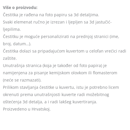
Više o proizvodu:
Čestitka je rađena na foto papiru sa 3d detaljima.
Svaki elemenat ručno je izrezan i ljepljen sa 3d jastučić-
ljepilima.
Čestitku je moguće personalizirati na prednjoj stranici (ime,
broj, datum…).
Čestitka dolazi sa pripadajućom kuvertom u celofan vrećici radi
zaštite.
Unutrašnja stranica (koja je također od foto papira) je
namijenjena za pisanje kemijskom olovkom ili flomasterom
(neće se razmazati).
Prilikom stavljanja čestitke u kuvertu, istu je potrebno licem
okrenuti prema unutrašnjosti kuverte radi možebitnog
oštećenja 3d detalja, a i radi lakšeg kuvertiranja.
Proizvedeno u Hrvatskoj.