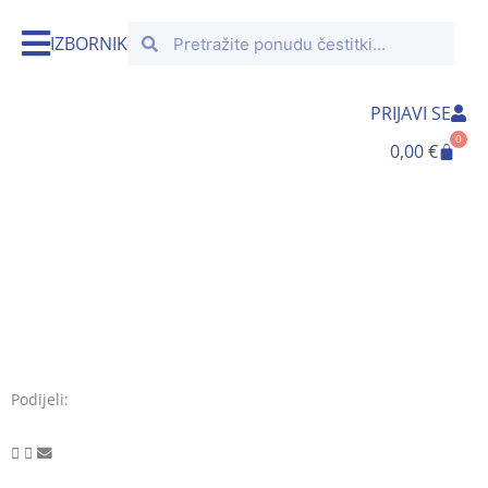
Skip
Search
Search
to
IZBORNIK
content
PRIJAVI SE
0
Cart
0,00
€
Podijeli: