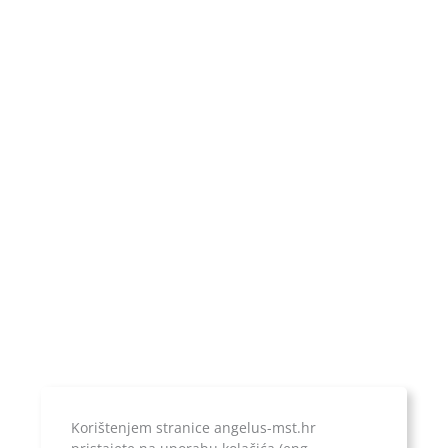
Republika Hrvatska
OIB:
85708302379
MBS:
081207245
Upis u sudski registar:
Trgovački sud u Zagrebu
Poslovni račun:
ERSTE & STEIERMARKISCHE BANK d.d.
IBAN:
HR1924020061100899052
Temeljni kapital:
20.000,00 kn, uplaćen u cijelosti
Korištenjem stranice angelus-mst.hr