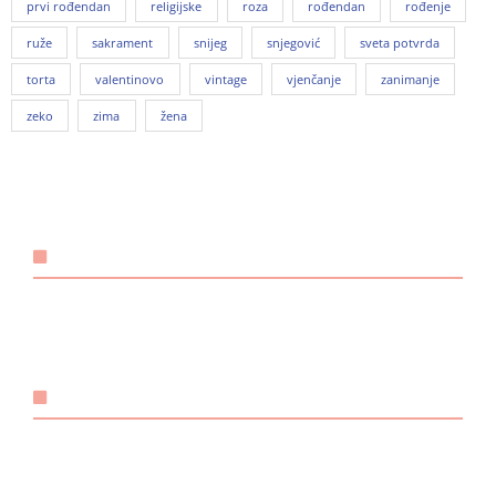
prvi rođendan
religijske
roza
rođendan
rođenje
ruže
sakrament
snijeg
snjegović
sveta potvrda
torta
valentinovo
vintage
vjenčanje
zanimanje
zeko
zima
žena
KONTAKT
Email:
@ebzduran
rh.tsm-sulegna
Mobitel: +385 98 1893 948
POVEZNICE
O nama
Načini plaćanja