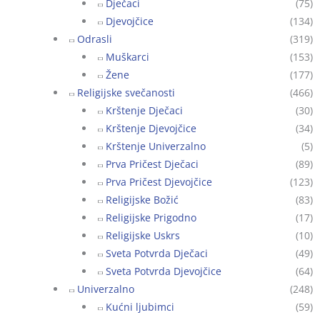
Dječaci
(75)
Djevojčice
(134)
Odrasli
(319)
Muškarci
(153)
Žene
(177)
Religijske svečanosti
(466)
Krštenje Dječaci
(30)
Krštenje Djevojčice
(34)
Krštenje Univerzalno
(5)
Prva Pričest Dječaci
(89)
Prva Pričest Djevojčice
(123)
Religijske Božić
(83)
Religijske Prigodno
(17)
Religijske Uskrs
(10)
Sveta Potvrda Dječaci
(49)
Sveta Potvrda Djevojčice
(64)
Univerzalno
(248)
Kućni ljubimci
(59)