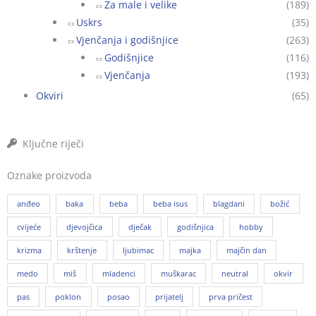
Za male i velike
(189)
Uskrs
(35)
Vjenčanja i godišnjice
(263)
Godišnjice
(116)
Vjenčanja
(193)
Okviri
(65)
Ključne riječi
Oznake proizvoda
anđeo
baka
beba
beba isus
blagdani
božić
cvijeće
djevojčica
dječak
godišnjica
hobby
krizma
krštenje
ljubimac
majka
majčin dan
medo
miš
mladenci
muškarac
neutral
okvir
pas
poklon
posao
prijatelj
prva pričest