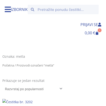
Skip
Search
Search
to
IZBORNIK
content
PRIJAVI SE
0
Cart
0,00
€
Oznaka: metla
Početna
/ Proizvodi označeni “metla”
Prikazuje se jedan rezultat